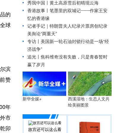
秀我中国丨
黄土高原雪后初晴现云海
香港故事丨
笔墨里的双城记——作家王安
品的
忆的香港缘
全球
记者手记｜特朗普夫人纪录片票房创纪录
美舆论“两重天”
专访丨美国新一轮石油封锁行动是一场“经
济战争”
追光丨
焦科维奇没有失败，只是青春暂时
赢了岁月
哈尔滨
前赞
西溪湿地：生态人文共
新华全媒+
绘美丽图景
0年
海外市
。乾卯
故宫还可以这么看