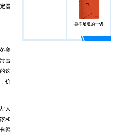
定器
微不足道的一切
冬奥
”滑雪
发的这
性，价
“人
国家和
零售渠