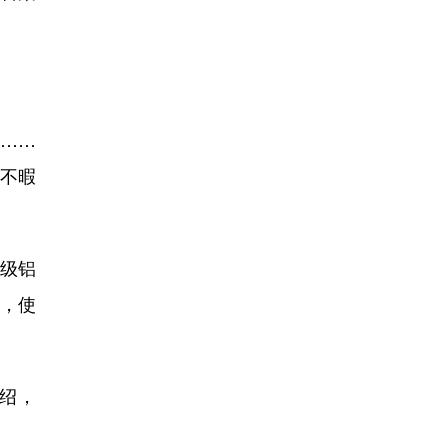
……
不暇
级铝
计，使
绍，