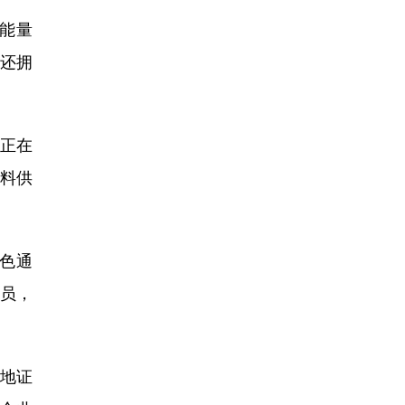
能量
，还拥
正在
材料供
色通
人员，
产地证