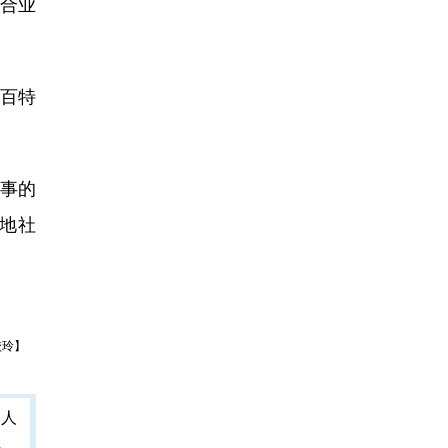
综合业
百特
事的
地社
校玲】
人