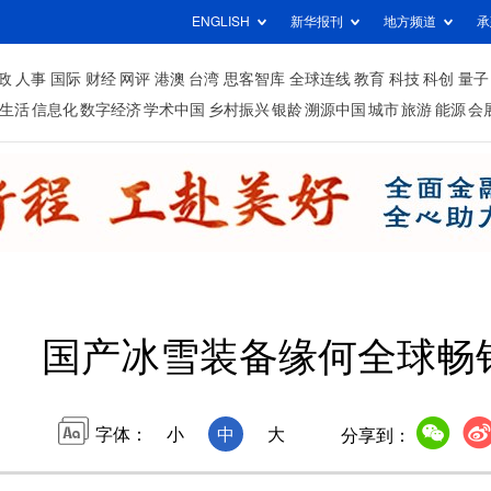
ENGLISH
新华报刊
地方频道
承
政
人事
国际
财经
网评
港澳
台湾
思客智库
全球连线
教育
科技
科创
量子
生活
信息化
数字经济
学术中国
乡村振兴
银龄
溯源中国
城市
旅游
能源
会
国产冰雪装备缘何全球畅
字体：
小
中
大
分享到：