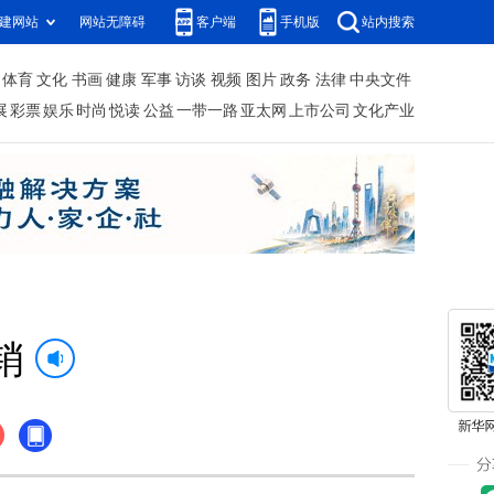
建网站
网站无障碍
客户端
手机版
站内搜索
体育
文化
书画
健康
军事
访谈
视频
图片
政务
法律
中央文件
展
彩票
娱乐
时尚
悦读
公益
一带一路
亚太网
上市公司
文化产业
销