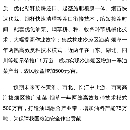
质；优化秸秆旋耕还田、起垄施肥覆膜一体、烟苗快
速移栽、烟杆快速清理等茬口衔接技术，缩短接茬时
间；配套优化油菜、烟草耕、种、收各环节机械化技
术，大幅提高作业效率；集成构建冷凉区油菜-烟草一
年两熟高效复种技术模式，近两年在山东、湖北、四
川等烟示范推广5万亩，成功实现冷凉烟区增加一季油
菜产出，农民收益增加500元/亩。
预期未来可在黄淮、西北、长江中上游、西南高
海拔烟区推广油菜
-烟草一年两熟高效复种技术模式
500
万
亩，打造油烟融合产业带，增加油料产能
75万
吨，为保障我国粮油安全作出贡献。