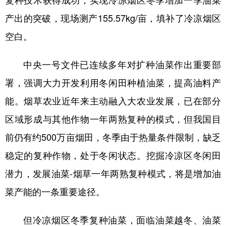
复种技术获得成功，实现冷凉烟区冬季增加一季油菜
产出的突破，现场测产155.57kg/亩，填补了冷凉烟区
学术中国
乡村振兴
银龄
溯源中国
空白。
城市
旅游
能源
会展
彩票
娱乐
时尚
悦读
中央一号文件已连续多年对扩种油菜作出重要部
署，强调大力开发利用冬闲田种植油菜，提高油料产
公益
一带一路
亚太网
上市公司
能。烟草农业近年来主动融入大农业发展，已在部分
文化产业
区域形成与其他作物一年两熟复种的模式，但我国目
前仍有约
500万亩烟田，冬季由于热量条件限制，缺乏
地方频道
稳定的复种作物，处于冬闲状态。挖掘冷凉区冬闲田
北京
天津
河北
山西
潜力，发展油菜-烟草一年两熟复种模式，将是增加油
辽宁
吉林
上海
江苏
菜产能的一条重要途径。
浙江
安徽
福建
江西
但冷凉烟区冬季复种油菜，面临油菜越冬、油菜