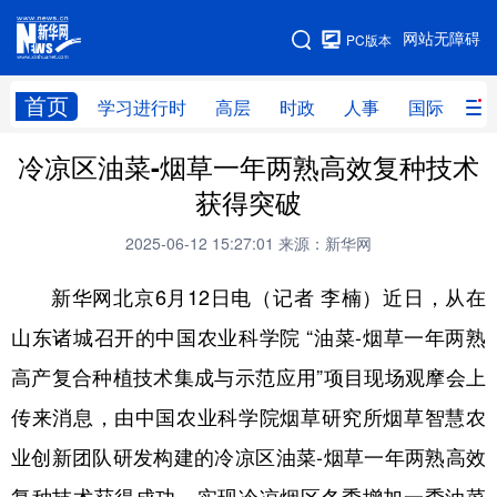
手机版
网站无障碍
PC版本
网站地图
首页
学习进行时
高层
时政
人事
国际
财
冷凉区油菜-烟草一年两熟高效复种技术
学习进行时
高层
时政
人事
获得突破
国际
财经
网评
港澳
2025-06-12 15:27:01
来源：新华网
台湾
思客智库
全球连线
教育
新华网北京
6月12日电（记者 李楠）近日
，从在
科技
科创
量子
体育
山东诸城召开的中国农业科学院
“油菜-烟草一年两熟
文化
书画
健康
军事
高产复合种植技术集成与示范应用”项目现场观摩会上
访谈
视频
图片
政务
传来消息，由中国农业科学院烟草研究所烟草智慧农
法律
中央文件
金融
汽车
业创新团队研发构建的冷凉区油菜-烟草一年两熟高效
食品
人居
信息化
数字经济