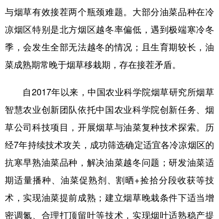
山东
河南
湖北
湖南
与烟草有效接茬两个瓶颈难题。大部分油菜品种在冷
广东
广西
海南
重庆
凉烟区特别是北方烟区越冬率偏低，遇到极端寒冷冬
四川
贵州
云南
西藏
季，会发生全部无法越冬的情况；且生育期较长，油
菜成熟期常晚于烟草移栽期，存在接茬矛盾。
陕西
甘肃
青海
宁夏
新疆
内蒙古
黑龙江
自
2017年以来，中国农业科学院烟草研究所烟草
智慧农业创新团队依托中国农业科学院创新任务、烟
多语种频道
草公司科技项目，开展烟草与油菜复种技术探索。历
English
Español
Français
عربى
经7年持续技术攻关，成功筛选确定适宜各冷凉烟区的
抗寒早熟油菜品种，解决油菜越冬问题；研发油菜适
Русский язык
日本語
한국어
期适量播种、油菜促熟剂、割晒+捡拾分段收获等技
Deutsch
Português
术，实现油菜提前成熟；建立烟草晚栽条件下适当增
密调氮、合理打顶留叶等技术，实现烟叶适熟稳产提