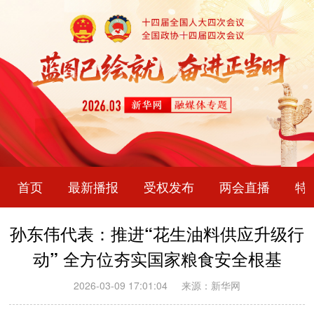
首页
最新播报
受权发布
两会直播
特
孙东伟代表：推进“花生油料供应升级行
动” 全方位夯实国家粮食安全根基
2026-03-09 17:01:04
来源：新华网