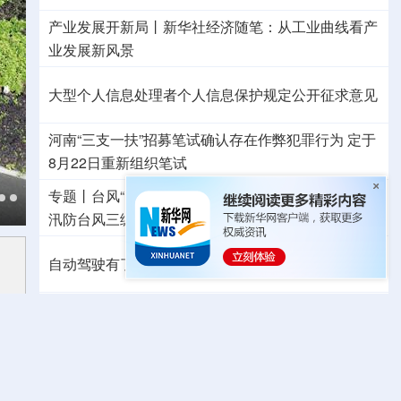
产业发展开新局丨
新华社经济随笔：从工业曲线看产
业发展新风景
大型个人信息处理者个人信息保护规定公开征求意见
河南“三支一扶”招募笔试确认存在作弊犯罪行为
定于
8月22日重新组织笔试
专题丨
台风“白海豚”预计在浙闽沿海登陆
浙闽启动防
汛防台风三级应急响应
6省市启动洪水防御Ⅳ级响应
自动驾驶有了安全准入基线 从这些方面读懂新国标
东航：国内客票提前14天免费退改
外交部发言人就日本主流民意鲜明反核立场答记者问