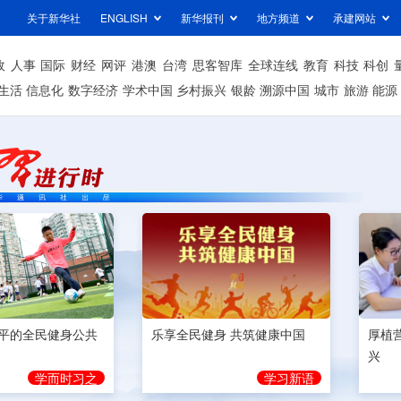
关于新华社
ENGLISH
新华报刊
地方频道
承建网站
政
人事
国际
财经
网评
港澳
台湾
思客智库
全球连线
教育
科技
科创
生活
信息化
数字经济
学术中国
乡村振兴
银龄
溯源中国
城市
旅游
能源
平的全民健身公共
乐享全民健身 共筑健康中国
厚植
兴
学而时习之
学习新语