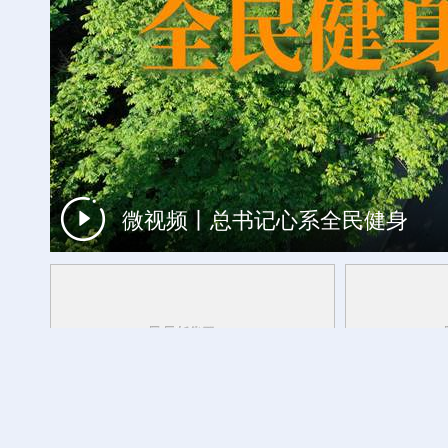
微视频丨总书记心系全民健身
时光相册丨一瓣茉莉，浸透闽都岁月