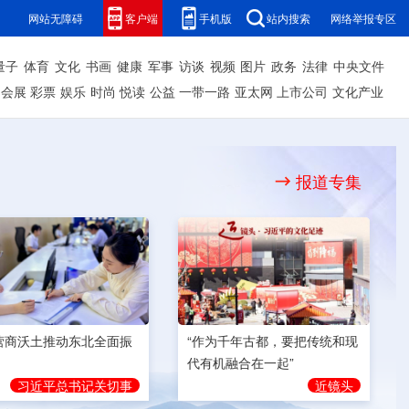
网站无障碍
客户端
手机版
站内搜索
网络举报专区
量子
体育
文化
书画
健康
军事
访谈
视频
图片
政务
法律
中央文件
会展
彩票
娱乐
时尚
悦读
公益
一带一路
亚太网
上市公司
文化产业
报道专集
营商沃土推动东北全面振
“作为千年古都，要把传统和现
代有机融合在一起”
习近平总书记关切事
近镜头