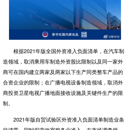
山东
河南
湖北
湖南
广东
广西
海南
重庆
四川
贵州
云南
西藏
陕西
甘肃
青海
宁夏
根据2021年版全国外资准入负面清单，在汽车制
新疆
内蒙古
黑龙江
造领域，取消乘用车制造外资股比限制以及同一家外
商可在国内建立两家及两家以下生产同类整车产品的
多语种频道
合资企业的限制；在广播电视设备制造领域，取消外
English
Español
Français
عربى
商投资卫星电视广播地面接收设施及关键件生产的限
Русский язык
日本語
한국어
制。
Deutsch
Português
2021年版自贸试验区外资准入负面清单制造业条
目清零，同时探索放宽服务业准入。在市场调查领