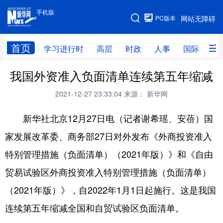
手机版
手机版
PC版本
网站无障碍
网站地图
首页
学习进行时
高层
时政
人事
国际
财
我国外资准入负面清单连续第五年缩减
学习进行时
高层
时政
人事
2021-12-27 23:33:04
来源： 新华网
国际
财经
网评
港澳
新华社北京12月27日电（记者谢希瑶、安蓓）国
台湾
思客智库
全球连线
教育
家发展改革委、商务部27日对外发布《外商投资准入
科技
科创
量子
体育
特别管理措施（负面清单）（2021年版）》和《自由
文化
书画
健康
军事
贸易试验区外商投资准入特别管理措施（负面清单）
访谈
视频
图片
政务
（2021年版）》，自2022年1月1日起施行。这是我国
法律
中央文件
金融
汽车
连续第五年缩减全国和自贸试验区负面清单。
食品
人居
信息化
数字经济