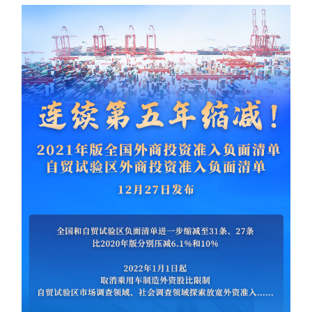
学术中国
乡村振兴
银龄
溯源中国
城市
旅游
能源
会展
彩票
娱乐
时尚
悦读
公益
一带一路
亚太网
上市公司
文化产业
地方频道
北京
天津
河北
山西
辽宁
吉林
上海
江苏
浙江
安徽
福建
江西