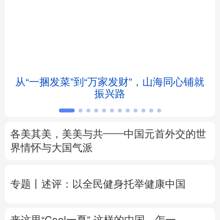
北京
天津
河北
山西
辽宁
吉林
上海
江苏
浙江
安徽
福建
江西
从“一捆发菜”到“万家发财”，山海同心铺就
会
振兴路
山东
河南
湖北
湖南
广东
广西
海南
重庆
各美其美，美美与共——中国元首外交的世
四川
贵州
云南
西藏
界情怀与大国气派
陕西
甘肃
青海
宁夏
专题丨
述评：以全民健身托举健康中国
新疆
内蒙古
黑龙江
来这里“Cool一夏”
这样的中国，怎一