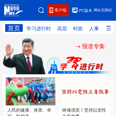
客户端
网站无障碍
PC版本
首页
网站地图
学习进行时
高层
时政
人事
国际
报道专集
学习进行时
高层
时政
人事
国际
财经
网评
港澳
台湾
思客智库
全球连线
教育
科技
科创
量子
体育
文化
书画
健康
军事
人民的健康、体质、幸
铸魂强党丨坚持以党性
访谈
视频
图片
政务