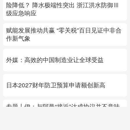
险降低？
降水极端性突出
浙江洪水防御Ⅲ
级应急响应
赋能发展推动共赢 “零关税”百日见证中非合
作新气象
外媒：高效的中国制造业让全球受益
日本2027财年防卫预算申请额创新高
专题丨
伊：与阿曼“接近”达成协议并不意味
重开海峡
战事打不下去了？
美军高层正寻
求“退出路径”