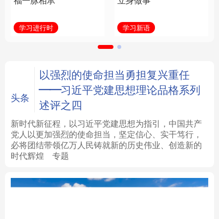
福一脉相承
立身做事
法律
中央文件
金融
汽车
学习进行时
学习新语
食品
人居
信息化
数字经济
学术中国
乡村振兴
银龄
溯源中国
以强烈的使命担当勇担复兴重任
——习近平党建思想理论品格系列
城市
旅游
能源
会展
头条
述评之四
彩票
娱乐
时尚
悦读
新时代新征程，以习近平党建思想为指引，中国共产
党人以更加强烈的使命担当，坚定信心、实干笃行，
必将团结带领亿万人民铸就新的历史伟业、创造新的
公益
一带一路
亚太网
上市公司
时代辉煌
专题
文化产业
地方频道