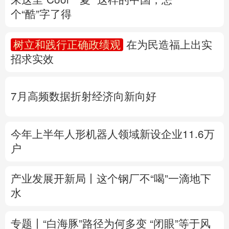
个“酷”字了得
多语种频道
树立和践行正确政绩观
在为民造福上出实
English
Español
Français
عربى
招求实效
Русский язык
日本語
한국어
7月高频数据折射经济向新向好
Deutsch
Português
今年上半年人形机器人领域新设企业11.6万
户
产业发展开新局丨
这个钢厂不“喝”一滴地下
水
专题丨
“白海豚”路径为何多变
“闭眼”等于风