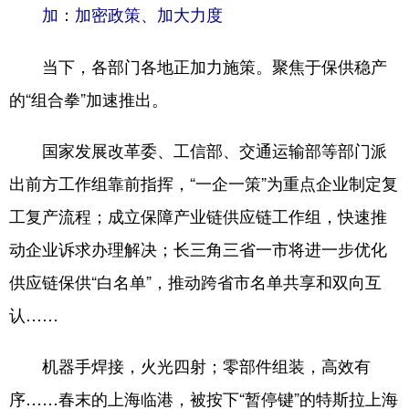
山东
河南
湖北
湖南
加：加密政策、加大力度
广东
广西
海南
重庆
当下，各部门各地正加力施策。聚焦于保供稳产
四川
贵州
云南
西藏
的“组合拳”加速推出。
陕西
甘肃
青海
宁夏
国家发展改革委、工信部、交通运输部等部门派
新疆
内蒙古
黑龙江
出前方工作组靠前指挥，“一企一策”为重点企业制定复
工复产流程；成立保障产业链供应链工作组，快速推
多语种频道
动企业诉求办理解决；长三角三省一市将进一步优化
English
Español
Français
عربى
供应链保供“白名单”，推动跨省市名单共享和双向互
Русский язык
日本語
한국어
认……
Deutsch
Português
机器手焊接，火光四射；零部件组装，高效有
序……春末的上海临港，被按下“暂停键”的特斯拉上海