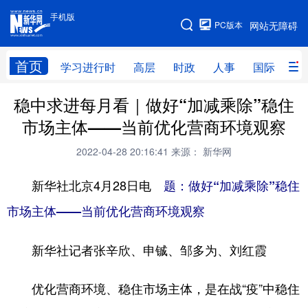
手机版
手机版
PC版本
网站无障碍
网站地图
首页
学习进行时
高层
时政
人事
国际
财
稳中求进每月看｜做好“加减乘除”稳住
学习进行时
高层
时政
人事
市场主体——当前优化营商环境观察
国际
财经
网评
港澳
2022-04-28 20:16:41
来源： 新华网
台湾
思客智库
全球连线
教育
新华社北京4月28日电
题：做好“加减乘除”稳住
科技
科创
量子
体育
市场主体——当前优化营商环境观察
文化
书画
健康
军事
新华社记者张辛欣、申铖、邹多为、刘红霞
访谈
视频
图片
政务
法律
中央文件
金融
汽车
优化营商环境、稳住市场主体，是在战“疫”中稳住
食品
人居
信息化
数字经济