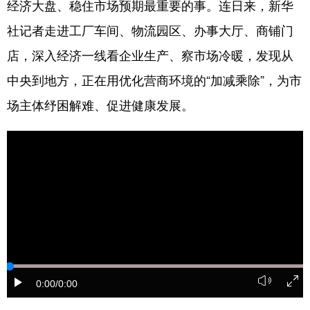
经济大盘、稳住市场预期最重要的事。连日来，新华
学术中国
乡村振兴
银龄
溯源中国
社记者走进工厂车间、物流园区、办事大厅、商铺门
店，深入经济一线看企业生产、察市场冷暖，发现从
城市
旅游
能源
会展
中央到地方，正在用优化营商环境的“加减乘除”，为市
彩票
娱乐
时尚
悦读
场主体纾困解难、促进健康发展。
公益
一带一路
亚太网
上市公司
文化产业
地方频道
北京
天津
河北
山西
辽宁
吉林
上海
江苏
0:00
/0:00
浙江
安徽
福建
江西