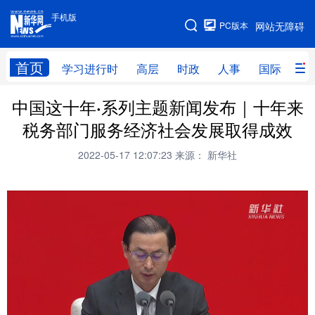
手机版
手机版
PC版本
网站无障碍
网站地图
首页
学习进行时
高层
时政
人事
国际
财
中国这十年·系列主题新闻发布｜十年来
学习进行时
高层
时政
人事
税务部门服务经济社会发展取得成效
国际
财经
网评
港澳
2022-05-17 12:07:23
来源： 新华社
台湾
思客智库
全球连线
教育
科技
科创
量子
体育
文化
书画
健康
军事
访谈
视频
图片
政务
法律
中央文件
金融
汽车
食品
人居
信息化
数字经济