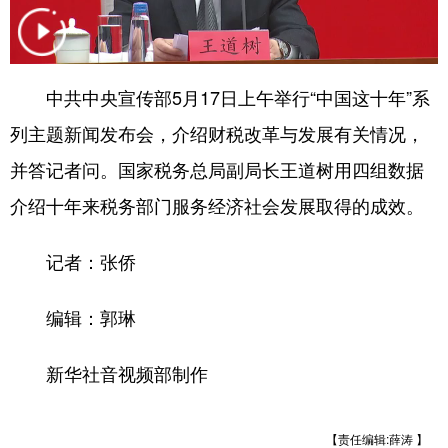
学术中国
乡村振兴
银龄
溯源中国
城市
旅游
能源
会展
中共中央宣传部5月17日上午举行“中国这十年”系
彩票
娱乐
时尚
悦读
列主题新闻发布会，介绍财税改革与发展有关情况，
公益
一带一路
亚太网
上市公司
并答记者问。国家税务总局副局长王道树用四组数据
介绍十年来税务部门服务经济社会发展取得的成效。
文化产业
记者：张侨
地方频道
编辑：郭琳
北京
天津
河北
山西
新华社音视频部制作
辽宁
吉林
上海
江苏
浙江
安徽
福建
江西
【责任编辑:薛涛 】