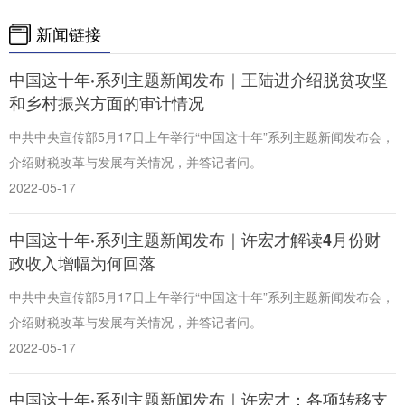
山东
河南
湖北
湖南
新闻链接
广东
广西
海南
重庆
中国这十年·系列主题新闻发布｜王陆进介绍脱贫攻坚
四川
贵州
云南
西藏
和乡村振兴方面的审计情况
陕西
甘肃
青海
宁夏
中共中央宣传部5月17日上午举行“中国这十年”系列主题新闻发布会，
新疆
内蒙古
黑龙江
介绍财税改革与发展有关情况，并答记者问。
2022-05-17
多语种频道
中国这十年·系列主题新闻发布｜许宏才解读4月份财
政收入增幅为何回落
English
Español
Français
عربى
中共中央宣传部5月17日上午举行“中国这十年”系列主题新闻发布会，
Русский язык
日本語
한국어
介绍财税改革与发展有关情况，并答记者问。
Deutsch
Português
2022-05-17
中国这十年·系列主题新闻发布｜许宏才：各项转移支