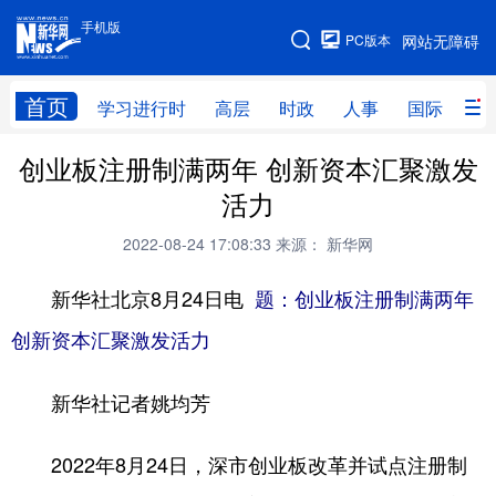
手机版
手机版
PC版本
网站无障碍
网站地图
首页
学习进行时
高层
时政
人事
国际
财
创业板注册制满两年 创新资本汇聚激发
学习进行时
高层
时政
人事
活力
国际
财经
网评
港澳
2022-08-24 17:08:33
来源： 新华网
台湾
思客智库
全球连线
教育
新华社北京8月24日电
题：创业板注册制满两年
科技
科创
量子
体育
创新资本汇聚激发活力
文化
书画
健康
军事
新华社记者姚均芳
访谈
视频
图片
政务
法律
中央文件
金融
汽车
2022年8月24日，深市创业板改革并试点注册制
食品
人居
信息化
数字经济