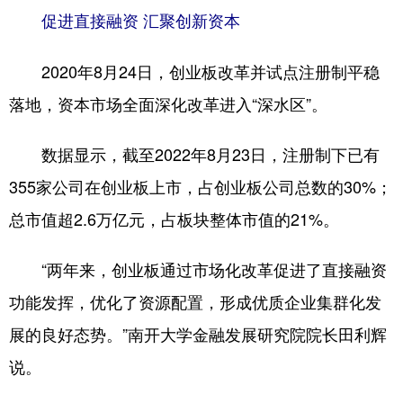
山东
河南
湖北
湖南
促进直接融资 汇聚创新资本
广东
广西
海南
重庆
2020年8月24日，创业板改革并试点注册制平稳
四川
贵州
云南
西藏
落地，资本市场全面深化改革进入“深水区”。
陕西
甘肃
青海
宁夏
数据显示，截至2022年8月23日，注册制下已有
新疆
内蒙古
黑龙江
355家公司在创业板上市，占创业板公司总数的30%；
总市值超2.6万亿元，占板块整体市值的21%。
多语种频道
English
Español
Français
عربى
“两年来，创业板通过市场化改革促进了直接融资
功能发挥，优化了资源配置，形成优质企业集群化发
Русский язык
日本語
한국어
展的良好态势。”南开大学金融发展研究院院长田利辉
Deutsch
Português
说。