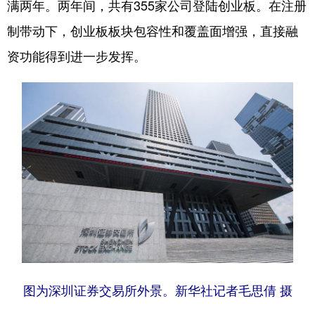
满两年。两年间，共有355家公司登陆创业板。在注册
学术中国
乡村振兴
银龄
溯源中国
制带动下，创业板板块包容性和覆盖面增强，直接融
资功能得到进一步发挥。
城市
旅游
能源
会展
彩票
娱乐
时尚
悦读
公益
一带一路
亚太网
上市公司
文化产业
地方频道
北京
天津
河北
山西
辽宁
吉林
上海
江苏
浙江
安徽
福建
江西
图为深圳证券交易所外景。新华社记者毛思倩 摄