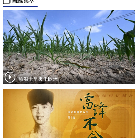
融媒集萃
热浪干旱夹击欧洲