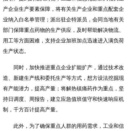
山东
河南
湖北
湖南
产企业生产要素保障，将有关生产企业和重点配套企
广东
广西
海南
重庆
业纳入白名单管理；派出驻企特派员，会同当地有关
四川
贵州
云南
西藏
部门保障重点药物的生产供应，及时帮助解决物流、
陕西
甘肃
青海
宁夏
用工等方面困难，支持企业加班加点迅速进入满负荷
生产状态。
新疆
内蒙古
黑龙江
同时，加快推进重点企业扩能扩产，通过技术改
多语种频道
造、新建生产线和委托生产等方式，想方设法挖掘现
English
Español
Français
عربى
有产能潜力，提高产量；将解热镇痛药作为重点，坚
持日调度、周报告，建立应急值班值守和快速响应机
Русский язык
日本語
한국어
制，千方百计提高产量。
Deutsch
Português
此外，为了确保重点人群的用药需求，工业和信