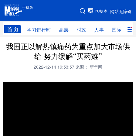
手机版
手机版
PC版本
网站无障碍
网站地图
首页
学习进行时
高层
时政
人事
国际
财
我国正以解热镇痛药为重点加大市场供
学习进行时
高层
时政
人事
给 努力缓解“买药难”
国际
财经
网评
港澳
2022-12-14 19:53:57
来源： 新华网
台湾
思客智库
全球连线
教育
科技
科创
量子
体育
文化
书画
健康
军事
访谈
视频
图片
政务
法律
中央文件
金融
汽车
食品
人居
信息化
数字经济