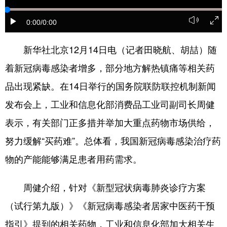
学术中国
乡村振兴
银龄
溯源中国
0:00
/0:00
城市
旅游
能源
会展
新华社北京12月14日电（记者田晓航、胡喆）随
彩票
娱乐
时尚
悦读
着新冠病毒感染者增多，部分地方解热镇痛等相关药
公益
一带一路
亚太网
上市公司
品出现紧缺。在14日举行的国务院联防联控机制新闻
发布会上，工业和信息化部消费品工业司副司长周健
文化产业
表示，有关部门正多措并举加大重点药物市场供给，
努力缓解“买药难”。总体看，我国新冠病毒感染治疗药
地方频道
物的产能能够满足患者用药需求。
北京
天津
河北
山西
周健介绍，针对《新型冠状病毒肺炎诊疗方案
辽宁
吉林
上海
江苏
（试行第九版）》《新冠病毒感染者居家中医药干预
浙江
安徽
福建
江西
指引》提到的相关药物，工业和信息化部加大相关生