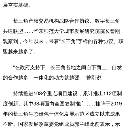
山东
河南
湖北
湖南
展夯实基础。
广东
广西
海南
重庆
长三角产权交易机构战略合作协议、数字长三角
四川
贵州
云南
西藏
共建联盟……华东师范大学城市发展研究院院长曾刚
陕西
甘肃
青海
宁夏
观察到，今年以来，带着“长三角”字样的各种协议、联
新疆
内蒙古
黑龙江
盟越来越多了。
“在政府支持下，长三角各地之间自下而上、自发
多语种频道
的合作越多，一体化的动力就越强。”曾刚说。
English
Español
Français
عربى
持续推进108个重点项目建设，累计推出112项制
Русский язык
日本語
한국어
度创新、其中38项面向全国复制推广……挂牌于2019
Deutsch
Português
年的长三角生态绿色一体化发展示范区成立以来成果
不断。国家发展改革委党组成员郭兰峰此前表示，示