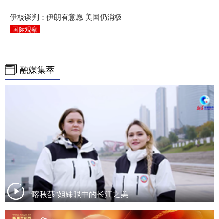
伊核谈判：伊朗有意愿 美国仍消极
国际观察
融媒集萃
“喀秋莎”姐妹眼中的长江之美