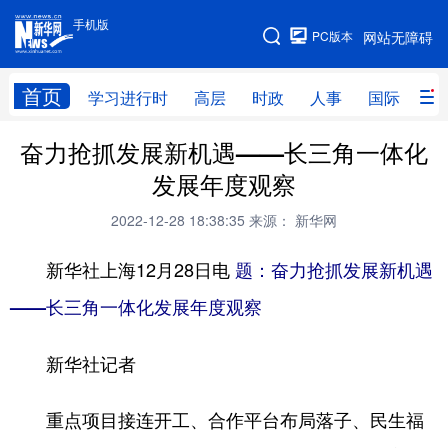
手机版
手机版
PC版本
网站无障碍
网站地图
首页
学习进行时
高层
时政
人事
国际
财
奋力抢抓发展新机遇——长三角一体化
学习进行时
高层
时政
人事
发展年度观察
国际
财经
网评
港澳
2022-12-28 18:38:35
来源： 新华网
台湾
思客智库
全球连线
教育
新华社上海12月28日电
题：奋力抢抓发展新机遇
科技
科创
量子
体育
——长三角一体化发展年度观察
文化
书画
健康
军事
新华社记者
访谈
视频
图片
政务
法律
中央文件
金融
汽车
重点项目接连开工、合作平台布局落子、民生福
食品
人居
信息化
数字经济