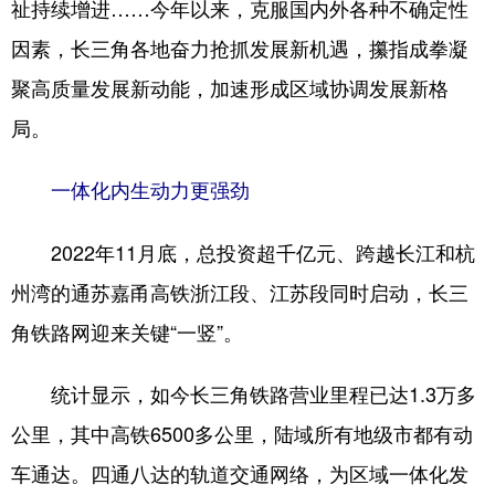
祉持续增进……今年以来，克服国内外各种不确定性
学术中国
乡村振兴
银龄
溯源中国
因素，长三角各地奋力抢抓发展新机遇，攥指成拳凝
聚高质量发展新动能，加速形成区域协调发展新格
城市
旅游
能源
会展
局。
彩票
娱乐
时尚
悦读
公益
一带一路
亚太网
上市公司
一体化内生动力更强劲
文化产业
2022年11月底，总投资超千亿元、跨越长江和杭
州湾的通苏嘉甬高铁浙江段、江苏段同时启动，长三
地方频道
角铁路网迎来关键“一竖”。
北京
天津
河北
山西
统计显示，如今长三角铁路营业里程已达1.3万多
辽宁
吉林
上海
江苏
公里，其中高铁6500多公里，陆域所有地级市都有动
浙江
安徽
福建
江西
车通达。四通八达的轨道交通网络，为区域一体化发