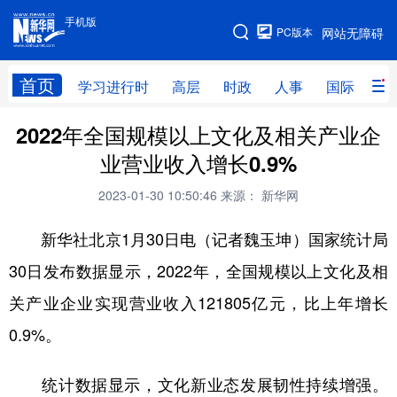
手机版
手机版
PC版本
网站无障碍
网站地图
首页
学习进行时
高层
时政
人事
国际
财
2022年全国规模以上文化及相关产业企
学习进行时
高层
时政
人事
业营业收入增长0.9%
国际
财经
网评
港澳
2023-01-30 10:50:46
来源： 新华网
台湾
思客智库
全球连线
教育
新华社北京1月30日电（记者魏玉坤）国家统计局
科技
科创
量子
体育
30日发布数据显示，2022年，全国规模以上文化及相
文化
书画
健康
军事
关产业企业实现营业收入121805亿元，比上年增长
访谈
视频
图片
政务
0.9%。
法律
中央文件
金融
汽车
统计数据显示，文化新业态发展韧性持续增强。
食品
人居
信息化
数字经济