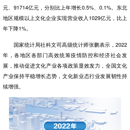
山东
河南
湖北
湖南
元、91714亿元，分别比上年增长0.5%、0.1%。东北
广东
广西
海南
重庆
地区规模以上文化企业实现营业收入1029亿元，比上
四川
贵州
云南
西藏
年下降1%。
陕西
甘肃
青海
宁夏
国家统计局社科文司高级统计师张鹏表示，2022
新疆
内蒙古
黑龙江
年，各地区各部门高效统筹疫情防控和经济社会发
展，推动促进文化产业各项政策显效发力，全国文化
多语种频道
产业保持平稳增长态势，文化新业态行业发展韧性持
续增强。
English
Español
Français
عربى
Русский язык
日本語
한국어
Deutsch
Português