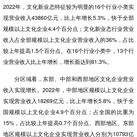
2022年，文化新业态特征较为明显的16个行业小类实
学术中国
乡村振兴
银龄
溯源中国
现营业收入43860亿元，比上年增长5.3%，快于全部
城市
旅游
能源
会展
规模以上文化企业4.4个百分点；文化新业态行业营业
彩票
娱乐
时尚
悦读
收入占全部规模以上文化企业营业收入的36%，占比
较上年提高1.5个百分点。在16个行业小类中，13个行
公益
一带一路
亚太网
上市公司
业营业收入比上年增长，增长面达到81.3%。
文化产业
分区域看，东部、中部和西部地区文化企业营业
地方频道
收入实现增长。2022年，中部地区规模以上文化企业
实现营业收入18269亿元，比上年增长5.8%，快于全
北京
天津
河北
山西
国规模以上文化企业4.9个百分点；占全国的比重为
辽宁
吉林
上海
江苏
15%，占比较上年提高0.7个百分点。西部地区、东部
浙江
安徽
福建
江西
地区规模以上文化企业实现营业收入分别为10793亿