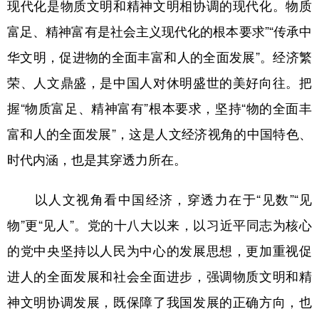
现代化是物质文明和精神文明相协调的现代化。物质
学术中国
乡村振兴
银龄
溯源中国
富足、精神富有是社会主义现代化的根本要求”“传承中
华文明，促进物的全面丰富和人的全面发展”。经济繁
城市
旅游
能源
会展
荣、人文鼎盛，是中国人对休明盛世的美好向往。把
彩票
娱乐
时尚
悦读
握“物质富足、精神富有”根本要求，坚持“物的全面丰
公益
一带一路
亚太网
上市公司
富和人的全面发展”，这是人文经济视角的中国特色、
文化产业
时代内涵，也是其穿透力所在。
以人文视角看中国经济，穿透力在于“见数”“见
地方频道
物”更“见人”。党的十八大以来，以习近平同志为核心
北京
天津
河北
山西
的党中央坚持以人民为中心的发展思想，更加重视促
辽宁
吉林
上海
江苏
进人的全面发展和社会全面进步，强调物质文明和精
浙江
安徽
福建
江西
神文明协调发展，既保障了我国发展的正确方向，也