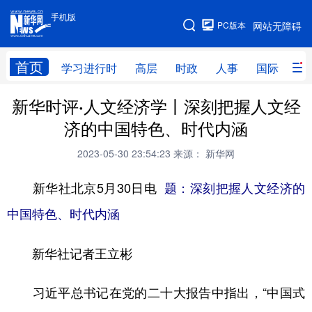
手机版
手机版
PC版本
网站无障碍
网站地图
首页
学习进行时
高层
时政
人事
国际
财
新华时评·人文经济学丨深刻把握人文经
学习进行时
高层
时政
人事
济的中国特色、时代内涵
国际
财经
网评
港澳
2023-05-30 23:54:23
来源： 新华网
台湾
思客智库
全球连线
教育
新华社北京5月30日电
题：深刻把握人文经济的
科技
科创
量子
体育
中国特色、时代内涵
文化
书画
健康
军事
新华社记者王立彬
访谈
视频
图片
政务
法律
中央文件
金融
汽车
习近平总书记在党的二十大报告中指出，“中国式
食品
人居
信息化
数字经济