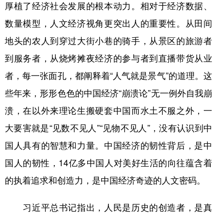
山东
河南
湖北
湖南
厚植了经济社会发展的根本动力。相对于经济数据、
数量模型，人文经济视角更突出人的重要性。从田间
广东
广西
海南
重庆
地头的农人到穿过大街小巷的骑手，从景区的旅游者
四川
贵州
云南
西藏
到服务者，从烧烤摊夜经济的参与者到直播带货从业
陕西
甘肃
青海
宁夏
者，每一张面孔，都阐释着“人气就是景气”的道理。这
新疆
内蒙古
黑龙江
些年来，形形色色的中国经济“崩溃论”无一例外自我崩
溃，在以外来理论生搬硬套中国而水土不服之外，一
多语种频道
大要害就是“见数不见人”“见物不见人”，没有认识到中
English
Español
Français
عربى
国人具有的智慧和力量。中国经济的韧性背后，是中
国人的韧性，14亿多中国人对美好生活的向往蕴含着
Русский язык
日本語
한국어
的执着追求和创造力，是中国经济奇迹的人文密码。
Deutsch
Português
习近平总书记指出，人民是历史的创造者，是真