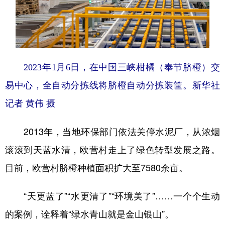
2023年1月6日，在中国三峡柑橘（奉节脐橙）交
易中心，全自动分拣线将脐橙自动分拣装筐。
新华社
记者 黄伟 摄
2013年，当地环保部门依法关停水泥厂，从浓烟
滚滚到天蓝水清，欧营村走上了绿色转型发展之路。
目前，欧营村脐橙种植面积扩大至7580余亩。
“天更蓝了”“水更清了”“环境美了”……一个个生动
的案例，诠释着“绿水青山就是金山银山”。