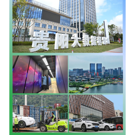
学术中国
乡村振兴
银龄
溯源中国
城市
旅游
能源
会展
彩票
娱乐
时尚
悦读
公益
一带一路
亚太网
上市公司
文化产业
地方频道
北京
天津
河北
山西
辽宁
吉林
上海
江苏
浙江
安徽
福建
江西