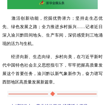
山东
河南
湖北
湖南
广东
广西
海南
重庆
激活创新动能，挖掘优势潜力；坚持走生态优
四川
贵州
云南
西藏
先、绿色发展之路；全力推进乡村振兴……记者近日
陕西
甘肃
青海
宁夏
深入渝川黔田间地头、生产车间，深切感受到三地涌
新疆
内蒙古
黑龙江
现的活力与生机。
经济向新、生态向绿、乡村向美，在习近平新时
多语种频道
代中国特色社会主义思想指引下，牢牢把握高质量发
English
Español
Français
عربى
展这个首要任务，渝川黔以新气象新作为，奋力谱写
Русский язык
日本語
한국어
西部地区高质量发展新篇章。
Deutsch
Português