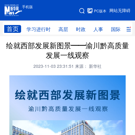
手机版
手机版
网站无障碍
PC版本
网站地图
首页
学习进行时
高层
时政
人事
国际
财
绘就西部发展新图景——渝川黔高质量
学习进行时
高层
时政
人事
发展一线观察
国际
财经
网评
港澳
2023-11-03 23:31:51
来源： 新华社
台湾
思客智库
全球连线
教育
科技
科创
量子
体育
文化
书画
健康
军事
访谈
视频
图片
政务
法律
中央文件
金融
汽车
食品
人居
信息化
数字经济