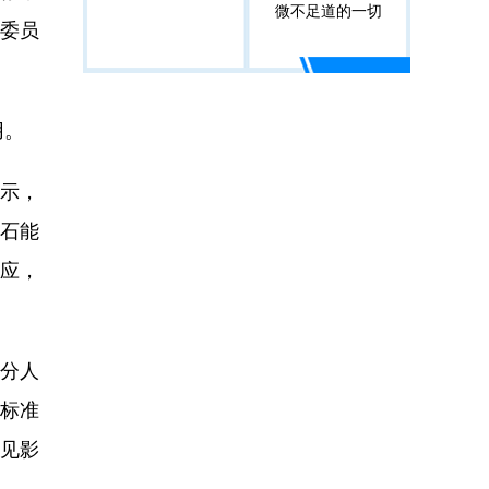
微不足道的一切
委员
用。
示，
石能
应，
部分人
关标准
见影