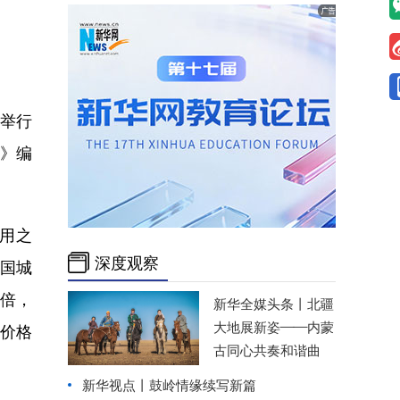
举行
准》编
用之
深度观察
我国城
2倍，
新华全媒头条丨
北疆
大地展新姿——内蒙
电价格
古同心共奏和谐曲
新华视点丨
鼓岭情缘续写新篇