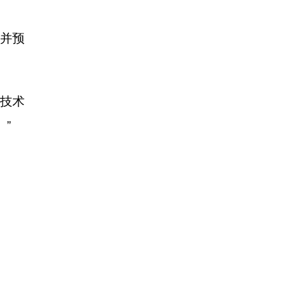
并预
水技术
”
。