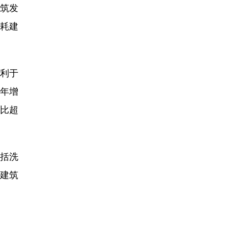
建筑发
能耗建
利于
3年增
占比超
括洗
建筑