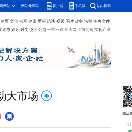
建网站
网站无障碍
客户端
手机版
站内搜索
体育
文化
书画
健康
军事
访谈
视频
图片
政务
法律
中央文件
展
彩票
娱乐
时尚
悦读
公益
一带一路
亚太网
上市公司
文化产业
动大市场