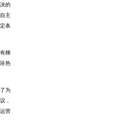
决的
国自主
定条
有梯
浴热
了为
协议，
运营