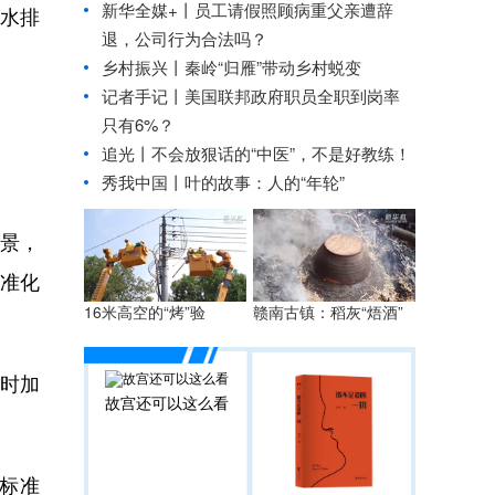
新华全媒+丨
员工请假照顾病重父亲遭辞
水排
退，公司行为合法吗？
乡村振兴丨秦岭“归雁”带动乡村蜕变
记者手记丨美国联邦政府职员全职到岗率
只有6%？
追光丨
不会放狠话的“中医”，不是好教练！
秀我中国丨
叶的故事：人的“年轮”
景，
准化
16米高空的“烤”验
赣南古镇：稻灰“焐酒”
时加
故宫还可以这么看
标准