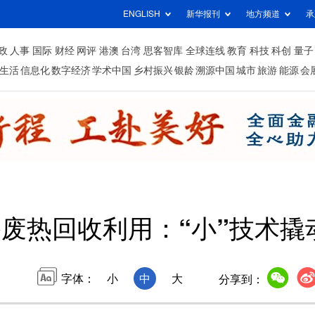
ENGLISH
新华报刊
地方频道
承
政
人事
国际
财经
网评
港澳
台湾
思客智库
全球连线
教育
科技
科创
量子
生活
信息化
数字经济
学术中国
乡村振兴
银龄
溯源中国
城市
旅游
能源
会
废热回收利用：“小”技术撬
字体：
小
中
大
分享到：