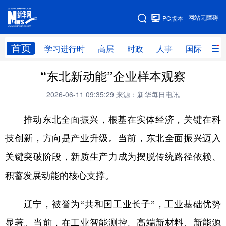
手机版
网站无障碍
PC版本
网站地图
首页
学习进行时
高层
时政
人事
国际
财
“东北新动能”企业样本观察
学习进行时
高层
时政
人事
2026-06-11 09:35:29
来源：新华每日电讯
国际
财经
网评
港澳
推动东北全面振兴，根基在实体经济，关键在科
台湾
思客智库
全球连线
教育
技创新，方向是产业升级。当前，东北全面振兴迈入
科技
科创
量子
体育
关键突破阶段，新质生产力成为摆脱传统路径依赖、
文化
书画
健康
军事
积蓄发展动能的核心支撑。
访谈
视频
图片
政务
辽宁，被誉为“共和国工业长子”，工业基础优势
法律
中央文件
金融
汽车
显著。当前，在工业智能测控、高端新材料、新能源
食品
人居
信息化
数字经济