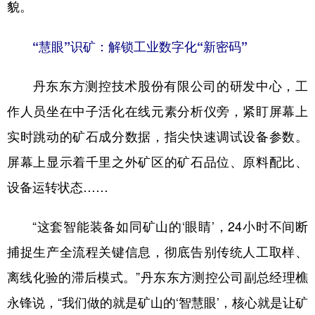
山东
河南
湖北
湖南
貌。
广东
广西
海南
重庆
“慧眼”识矿：解锁工业数字化“新密码”
四川
贵州
云南
西藏
丹东东方测控技术股份有限公司的研发中心，工
陕西
甘肃
青海
宁夏
作人员坐在中子活化在线元素分析仪旁，紧盯屏幕上
新疆
内蒙古
黑龙江
实时跳动的矿石成分数据，指尖快速调试设备参数。
屏幕上显示着千里之外矿区的矿石品位、原料配比、
多语种频道
设备运转状态……
English
Español
Français
عربى
“这套智能装备如同矿山的‘眼睛’，24小时不间断
Русский язык
日本語
한국어
捕捉生产全流程关键信息，彻底告别传统人工取样、
Deutsch
Português
离线化验的滞后模式。”丹东东方测控公司副总经理樵
永锋说，“我们做的就是矿山的‘智慧眼’，核心就是让矿