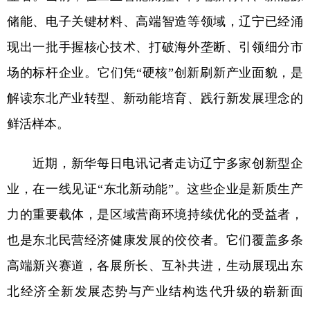
储能、电子关键材料、高端智造等领域，辽宁已经涌
学术中国
乡村振兴
银龄
溯源中国
现出一批手握核心技术、打破海外垄断、引领细分市
城市
旅游
能源
会展
场的标杆企业。它们凭“硬核”创新刷新产业面貌，是
彩票
娱乐
时尚
悦读
解读东北产业转型、新动能培育、践行新发展理念的
公益
一带一路
亚太网
上市公司
鲜活样本。
文化产业
近期，新华每日电讯记者走访辽宁多家创新型企
业，在一线见证“东北新动能”。这些企业是新质生产
地方频道
力的重要载体，是区域营商环境持续优化的受益者，
北京
天津
河北
山西
也是东北民营经济健康发展的佼佼者。它们覆盖多条
辽宁
吉林
上海
江苏
高端新兴赛道，各展所长、互补共进，生动展现出东
浙江
安徽
福建
江西
北经济全新发展态势与产业结构迭代升级的崭新面