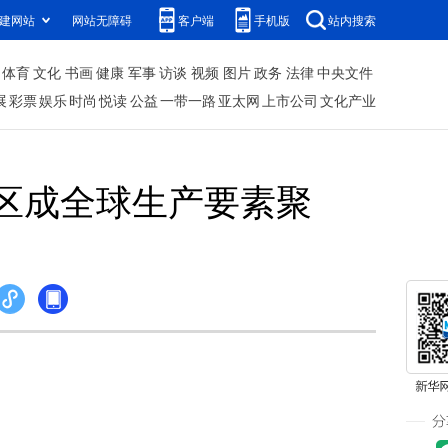
建网站
网站无障碍
客户端
手机版
站内搜索
体育
文化
书画
健康
军事
访谈
视频
图片
政务
法律
中央文件
展
彩票
娱乐
时尚
悦读
公益
一带一路
亚太网
上市公司
文化产业
湾区成全球生产要素聚