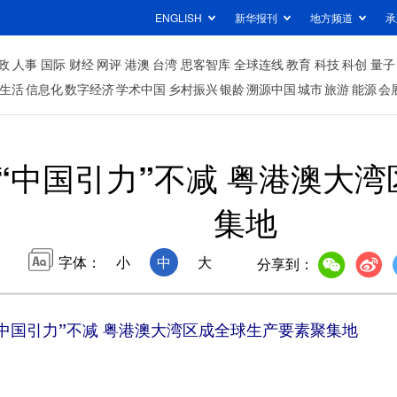
ENGLISH
新华报刊
地方频道
承
政
人事
国际
财经
网评
港澳
台湾
思客智库
全球连线
教育
科技
科创
量子
生活
信息化
数字经济
学术中国
乡村振兴
银龄
溯源中国
城市
旅游
能源
会
“中国引力”不减 粤港澳大
集地
字体：
小
中
大
分享到：
中国引力”不减 粤港澳大湾区成全球生产要素聚集地