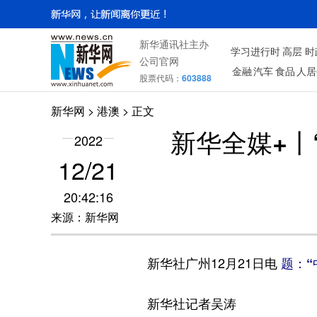
新华通讯社主办
学习进行时
高层
时
公司官网
金融
汽车
食品
人居
股票代码：
603888
新华网
>
港澳
> 正文
新华全媒+丨
2022
12/21
20:42:16
来源：新华网
新华社广州12月21日电
题：“
新华社记者吴涛