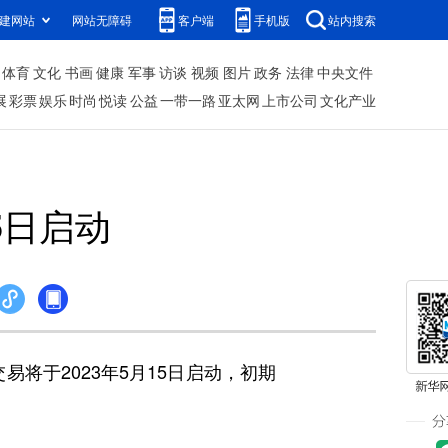
建网站
网站无障碍
客户端
手机版
站内搜索
体育
文化
书画
健康
军事
访谈
视频
图片
政务
法律
中央文件
展
彩票
娱乐
时尚
悦读
公益
一带一路
亚太网
上市公司
文化产业
5日启动
将于2023年5月15日启动，初期