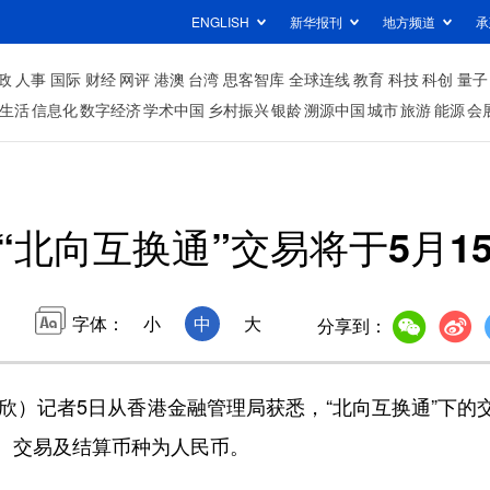
ENGLISH
新华报刊
地方频道
承
政
人事
国际
财经
网评
港澳
台湾
思客智库
全球连线
教育
科技
科创
量子
生活
信息化
数字经济
学术中国
乡村振兴
银龄
溯源中国
城市
旅游
能源
会
“北向互换通”交易将于5月1
字体：
小
中
大
分享到：
记者5日从香港金融管理局获悉，“北向互换通”下的交易
、交易及结算币种为人民币。