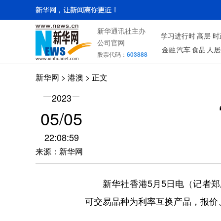
新华通讯社主办
学习进行时
高层
时
公司官网
金融
汽车
食品
人居
股票代码：
603888
新华网
>
港澳
> 正文
2023
05/05
22:08:59
来源：新华网
新华社香港5月5日电（记者郑欣）
可交易品种为利率互换产品，报价