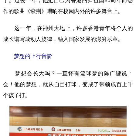
山东
河南
湖北
湖南
作的歌曲《紫荆》唱响在校园内外的许多舞台上。
广东
广西
海南
重庆
这一年，在神州大地上，许多香港青年将个人的
四川
贵州
云南
西藏
成长谱写成动人旋律，融入国家发展的澎湃乐章。
陕西
甘肃
青海
宁夏
新疆
内蒙古
黑龙江
梦想的上行音阶
梦想会长大吗？一直怀有篮球梦的陈广键说：
多语种频道
会！他的梦想，就从自己打球，变成了带领成百上千
English
Español
Français
عربى
个孩子打。
Русский язык
日本語
한국어
Deutsch
Português