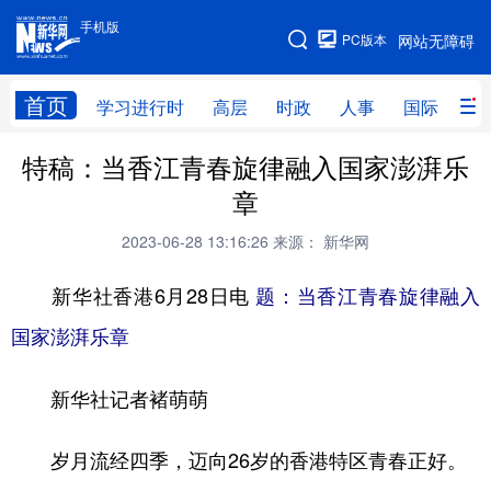
手机版
手机版
PC版本
网站无障碍
网站地图
首页
学习进行时
高层
时政
人事
国际
财
特稿：当香江青春旋律融入国家澎湃乐
学习进行时
高层
时政
人事
章
国际
财经
网评
港澳
2023-06-28 13:16:26
来源： 新华网
台湾
思客智库
全球连线
教育
新华社香港6月28日电
题：当香江青春旋律融入
科技
科创
量子
体育
国家澎湃乐章
文化
书画
健康
军事
新华社记者褚萌萌
访谈
视频
图片
政务
法律
中央文件
金融
汽车
岁月流经四季，迈向26岁的香港特区青春正好。
食品
人居
信息化
数字经济