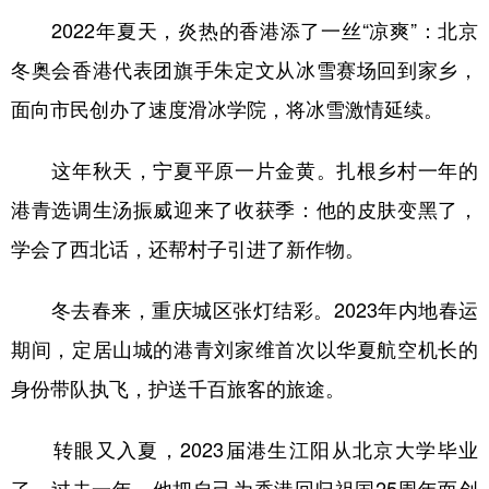
2022年夏天，炎热的香港添了一丝“凉爽”：北京
学术中国
乡村振兴
银龄
溯源中国
冬奥会香港代表团旗手朱定文从冰雪赛场回到家乡，
城市
旅游
能源
会展
面向市民创办了速度滑冰学院，将冰雪激情延续。
彩票
娱乐
时尚
悦读
这年秋天，宁夏平原一片金黄。扎根乡村一年的
公益
一带一路
亚太网
上市公司
港青选调生汤振威迎来了收获季：他的皮肤变黑了，
文化产业
学会了西北话，还帮村子引进了新作物。
冬去春来，重庆城区张灯结彩。2023年内地春运
地方频道
期间，定居山城的港青刘家维首次以华夏航空机长的
北京
天津
河北
山西
身份带队执飞，护送千百旅客的旅途。
辽宁
吉林
上海
江苏
转眼又入夏，2023届港生江阳从北京大学毕业
浙江
安徽
福建
江西
了。过去一年，他把自己为香港回归祖国25周年而创