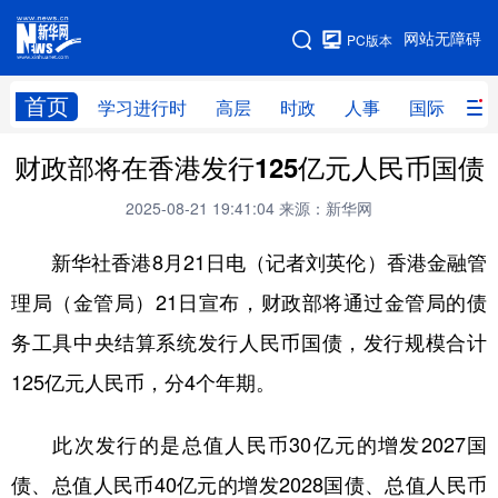
手机版
网站无障碍
PC版本
网站地图
首页
学习进行时
高层
时政
人事
国际
财
财政部将在香港发行125亿元人民币国债
学习进行时
高层
时政
人事
2025-08-21 19:41:04
来源：新华网
国际
财经
网评
港澳
新华社香港8月21日电（记者刘英伦）香港金融管
台湾
思客智库
全球连线
教育
理局（金管局）21日宣布，财政部将通过金管局的债
科技
科创
量子
体育
务工具中央结算系统发行人民币国债，发行规模合计
文化
书画
健康
军事
125亿元人民币，分4个年期。
访谈
视频
图片
政务
此次发行的是总值人民币30亿元的增发2027国
法律
中央文件
金融
汽车
债、总值人民币40亿元的增发2028国债、总值人民币
食品
人居
信息化
数字经济