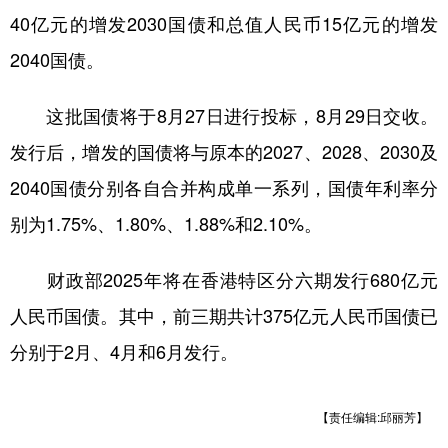
40亿元的增发2030国债和总值人民币15亿元的增发
学术中国
乡村振兴
银龄
溯源中国
2040国债。
城市
旅游
能源
会展
这批国债将于8月27日进行投标，8月29日交收。
彩票
娱乐
时尚
悦读
发行后，增发的国债将与原本的2027、2028、2030及
公益
一带一路
亚太网
上市公司
2040国债分别各自合并构成单一系列，国债年利率分
文化产业
别为1.75%、1.80%、1.88%和2.10%。
财政部2025年将在香港特区分六期发行680亿元
地方频道
人民币国债。其中，前三期共计375亿元人民币国债已
北京
天津
河北
山西
分别于2月、4月和6月发行。
辽宁
吉林
上海
江苏
浙江
安徽
福建
江西
【责任编辑:邱丽芳】