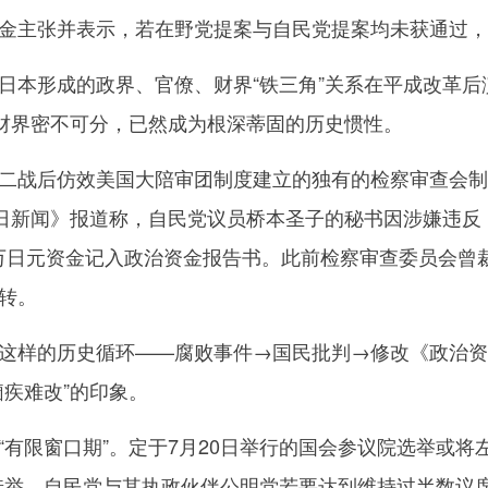
金主张并表示，若在野党提案与自民党提案均未获通过，
本形成的政界、官僚、财界“铁三角”关系在平成改革后
本财界密不可分，已然成为根深蒂固的历史惯性。
战后仿效美国大陪审团制度建立的独有的检察审查会制
日新闻》报道称，自民党议员桥本圣子的秘书因涉嫌违反《
55万日元资金记入政治资金报告书。此前检察审查委员会
转。
样的历史循环——腐败事件→国民批判→修改《政治资
疾难改”的印象。
限窗口期”。定于7月20日举行的国会参议院选举或将
次选举。自民党与其执政伙伴公明党若要达到维持过半数议