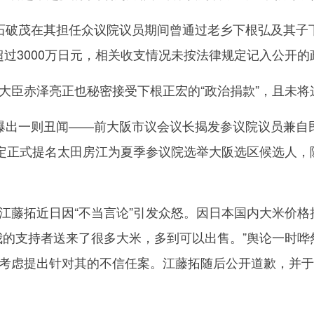
破茂在其担任众议院议员期间曾通过老乡下根弘及其子
金额超过3000万日元，相关收支情况未按法律规定记入公开
赤泽亮正也秘密接受下根正宏的“政治捐款”，且未将这
出一则丑闻——前大阪市议会议长揭发参议院议员兼自
定正式提名太田房江为夏季参议院选举大阪选区候选人，随
拓近日因“不当言论”引发众怒。因日本国内大米价格持
我的支持者送来了很多大米，多到可以出售。”舆论一时哗
考虑提出针对其的不信任案。江藤拓随后公开道歉，并于