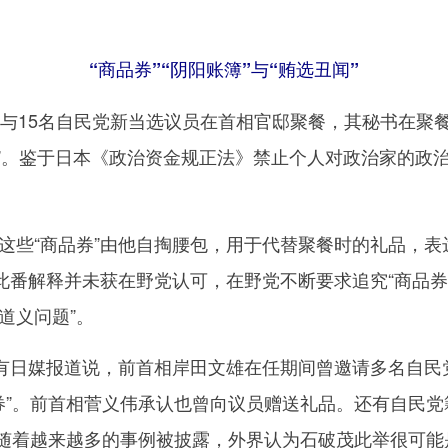
“商品券”“阴阳账簿”与“贿选丑闻”
15名自民党新当选议员在首相官邸聚餐，其秘书在聚餐
品券”。鉴于日本《政治资金规正法》禁止个人对政治家的
“商品券”由他自掏腰包，用于代替聚餐时的礼品，表达“
。此番解释并未获在野党认可，在野党不断要求追究“商品
道义问题”。
有日媒报道说，前首相岸田文雄在任期间曾邀请多名自民
品券”。前首相菅义伟承认也曾向议员赠送礼品。还有自民
。随着越来越多的事例被披露，外界认为石破茂此举很可能