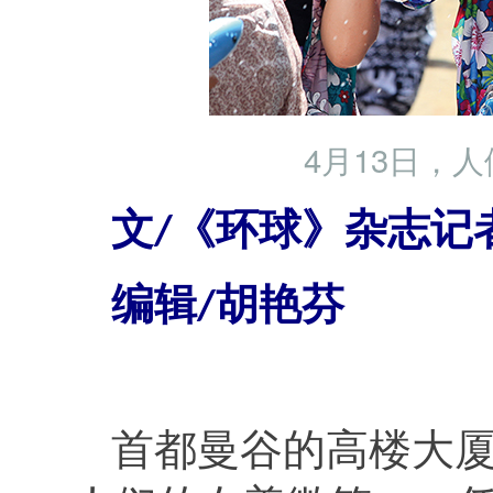
4月13日，
文
《环球》杂志记
/
编辑
胡艳芬
/
首都曼谷的高楼大