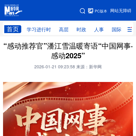
手机版
网站无障碍
PC版本
网站地图
首页
学习进行时
高层
时政
人事
国际
财
“感动推荐官”潘江雪温暖寄语“中国网事·
学习进行时
高层
时政
人事
感动2025”
国际
财经
网评
港澳
2026-01-21 09:23:58
来源：新华网
台湾
思客智库
全球连线
教育
科技
科创
量子
体育
文化
书画
健康
军事
访谈
视频
图片
政务
法律
中央文件
金融
汽车
食品
人居
信息化
数字经济