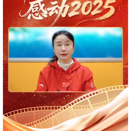
学术中国
乡村振兴
银龄
溯源中国
城市
旅游
能源
会展
彩票
娱乐
时尚
悦读
公益
一带一路
亚太网
上市公司
文化产业
地方频道
北京
天津
河北
山西
辽宁
吉林
上海
江苏
浙江
安徽
福建
江西