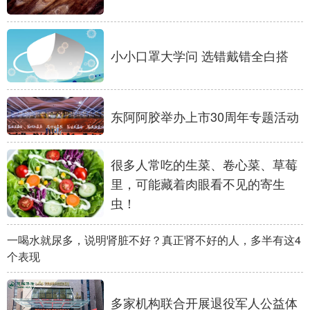
山东
河南
湖北
湖南
广东
广西
海南
重庆
小小口罩大学问 选错戴错全白搭
四川
贵州
云南
西藏
陕西
甘肃
青海
宁夏
东阿阿胶举办上市30周年专题活动
新疆
内蒙古
黑龙江
很多人常吃的生菜、卷心菜、草莓
多语种频道
里，可能藏着肉眼看不见的寄生
虫！
English
Español
Français
عربى
Русский язык
日本語
한국어
一喝水就尿多，说明肾脏不好？真正肾不好的人，多半有这4
个表现
Deutsch
Português
多家机构联合开展退役军人公益体