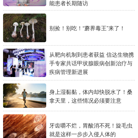
能患者长期随访
学术中国
乡村振兴
银龄
溯源中国
城市
旅游
能源
会展
别捡！别吃！“蘑界毒王”来了！
彩票
娱乐
时尚
悦读
公益
一带一路
亚太网
上市公司
从靶向机制到患者获益 信达生物携
手专家共话甲状腺眼病创新治疗与
文化产业
疾病管理新进展
地方频道
身上湿黏黏，体内却快脱水了！桑
拿天里，这些情况必须要注意
北京
天津
河北
山西
辽宁
吉林
上海
江苏
牙齿嚼不烂，胃酸消不死！旋毛虫
浙江
安徽
福建
江西
就是这样一步步入侵人体的