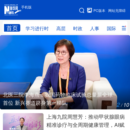
手机版
手机版
PC版本
网站无障碍
网站地图
首页
学习进行时
高层
时政
人事
国际
财
学习进行时
高层
时政
人事
国际
财经
网评
港澳
台湾
思客智库
全球连线
教育
科技
科创
量子
体育
文化
书画
健康
军事
北医三院李海燕：我国药物临床试验总量居全球
首位 新兴赛道跻身第一梯队
2
10
访谈
视频
图片
政务
/
上海九院周慧芳：推动甲状腺眼病
法律
中央文件
金融
汽车
精准诊疗与全周期健康管理，AI赋
食品
人居
信息化
数字经济