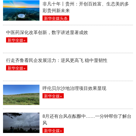
山东
河南
湖北
湖南
非凡十年丨贵州：开创百姓富、生态美的多
彩贵州新未来
广东
广西
海南
重庆
新华全媒头条
四川
贵州
云南
西藏
中医药深化改革创新，数字讲述显著成效
新华全媒+
陕西
甘肃
青海
宁夏
新疆
内蒙古
黑龙江
行走齐鲁看民企发展活力：逆风更高飞 稳中显韧性
新华全媒+
多语种频道
呼伦贝尔沙地治理项目效果显现
English
Español
Français
عربى
新华全媒+
Русский язык
日本語
한국어
Deutsch
Português
8月还有台风在酝酿中……一分钟帮你了解台
风
新华全媒+