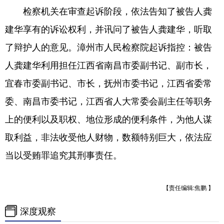
检察机关在审查起诉阶段，依法告知了被告人龚
学术中国
乡村振兴
银龄
溯源中国
建华享有的诉讼权利，并讯问了被告人龚建华，听取
城市
旅游
能源
会展
了辩护人的意见。漳州市人民检察院起诉指控：被告
彩票
娱乐
时尚
悦读
人龚建华利用担任江西省南昌市委副书记、副市长，
宜春市委副书记、市长，抚州市委书记，江西省委常
公益
一带一路
亚太网
上市公司
委、南昌市委书记，江西省人大常委会副主任等职务
文化产业
上的便利以及职权、地位形成的便利条件，为他人谋
取利益，非法收受他人财物，数额特别巨大，依法应
地方频道
当以受贿罪追究其刑事责任。
北京
天津
河北
山西
辽宁
吉林
上海
江苏
【责任编辑:焦鹏 】
浙江
安徽
福建
江西
深度观察