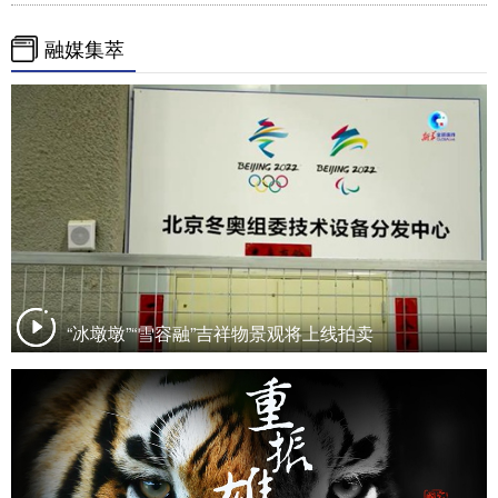
融媒集萃
“冰墩墩”“雪容融”吉祥物景观将上线拍卖