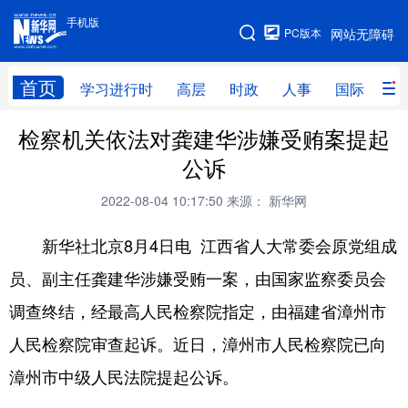
手机版
手机版
PC版本
网站无障碍
网站地图
首页
学习进行时
高层
时政
人事
国际
财
检察机关依法对龚建华涉嫌受贿案提起
学习进行时
高层
时政
人事
公诉
国际
财经
网评
港澳
2022-08-04 10:17:50
来源： 新华网
台湾
思客智库
全球连线
教育
新华社北京8月4日电 江西省人大常委会原党组成
科技
科创
量子
体育
员、副主任龚建华涉嫌受贿一案，由国家监察委员会
文化
书画
健康
军事
调查终结，经最高人民检察院指定，由福建省漳州市
访谈
视频
图片
政务
人民检察院审查起诉。近日，漳州市人民检察院已向
法律
中央文件
金融
汽车
漳州市中级人民法院提起公诉。
食品
人居
信息化
数字经济