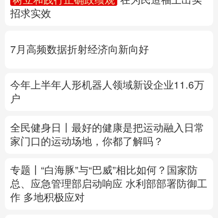
招求实效
多语种频道
English
Español
Français
عربى
7月高频数据折射经济向新向好
Русский язык
日本語
한국어
今年上半年人形机器人领域新设企业11.6万
Deutsch
Português
户
全民健身日丨
最好的健康是把运动融入日常
家门口的运动场地，你都了解吗？
专题丨
“白海豚”与“巴威”相比如何？
国家防
总、应急管理部启动响应
水利部部署防御工
作
多地积极应对