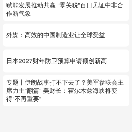
赋能发展推动共赢 “零关税”百日见证中非合
作新气象
外媒：高效的中国制造业让全球受益
日本2027财年防卫预算申请额创新高
专题丨
伊朗战事打不下去了？美军参联会主
席力主“翻篇”
美财长：霍尔木兹海峡将变
得“不再重要”
美媒：马斯克拒绝让乌克兰用“星链”打击俄
境内目标