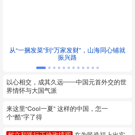
北京
天津
河北
山西
辽宁
吉林
上海
江苏
浙江
安徽
福建
江西
从“一捆发菜”到“万家发财”，山海同心铺就
振兴路
山东
河南
湖北
湖南
广东
广西
海南
重庆
以心相交，成其久远——中国元首外交的世
四川
贵州
云南
西藏
界情怀与大国气派
陕西
甘肃
青海
宁夏
来这里“Cool一夏”
这样的中国，怎一
个“酷”字了得
新疆
内蒙古
黑龙江
树立和践行正确政绩观
在为民造福上出实