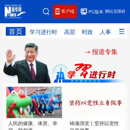
客户端
网站无障碍
PC版本
首页
网站地图
学习进行时
高层
时政
人事
国际
报道专集
学习进行时
高层
时政
人事
国际
财经
网评
港澳
台湾
思客智库
全球连线
教育
科技
科创
量子
体育
文化
书画
健康
军事
人民的健康、体质、幸
铸魂强党丨坚持以党性
访谈
视频
图片
政务