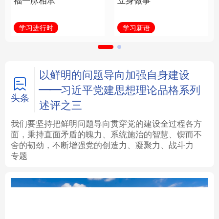
福一脉相承
立身做事
法律
中央文件
金融
汽车
学习进行时
学习新语
食品
人居
信息化
数字经济
学术中国
乡村振兴
银龄
溯源中国
以鲜明的问题导向加强自身建设
——习近平党建思想理论品格系列
城市
旅游
能源
会展
头条
述评之三
彩票
娱乐
时尚
悦读
我们要坚持把鲜明问题导向贯穿党的建设全过程各方
面，秉持直面矛盾的魄力、系统施治的智慧、锲而不
舍的韧劲，不断增强党的创造力、凝聚力、战斗力
公益
一带一路
亚太网
上市公司
专题
文化产业
地方频道