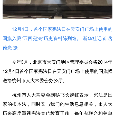
山东
河南
湖北
湖南
广东
广西
海南
重庆
四川
贵州
云南
西藏
12月4日，首个国家宪法日在天安门广场上使用的
陕西
甘肃
青海
宁夏
国旗入藏“五四宪法”历史资料陈列馆。 新华社记者 岳
新疆
内蒙古
黑龙江
德亮 摄
今年3月，北京市天安门地区管理委员会将2014年
多语种频道
12月4日首个国家宪法日在天安门广场上使用的国旗赠
English
Español
Français
عربى
送给杭州市人大常委会办公厅。
Русский язык
日本語
한국어
杭州市人大常委会副秘书长魏虹表示，宪法是国
Deutsch
Português
家的根本法，同时又与我们的生活息息相关，市人大
历来高度重视宪法宣传教育工作，每年都联合相关单