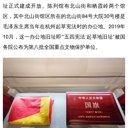
址正式建成开放。陈列馆有北山街和栖霞岭两个馆
学术中国
乡村振兴
银龄
溯源中国
区，其中北山街馆区所在的北山街84号大院30号楼是
城市
旅游
能源
会展
毛泽东主席当年在杭州起草宪法时的办公地。2019年
彩票
娱乐
时尚
悦读
10月，这一办公地旧址即“‘五四宪法’起草地旧址”被国
务院公布为第八批全国重点文物保护单位。
公益
一带一路
亚太网
上市公司
文化产业
地方频道
北京
天津
河北
山西
辽宁
吉林
上海
江苏
浙江
安徽
福建
江西