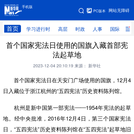
手机版
手机版
网站无障碍
PC版本
网站地图
首页
学习进行时
高层
时政
人事
国际
财
首个国家宪法日使用的国旗入藏首部宪
学习进行时
高层
时政
人事
法起草地
国际
财经
网评
港澳
2023-12-04 20:10:19
来源： 新华社
台湾
思客智库
全球连线
教育
首个国家宪法日在天安门广场使用的国旗，12月4
科技
科创
量子
体育
日入藏位于浙江杭州的“五四宪法”历史资料陈列馆。
文化
书画
健康
军事
杭州是新中国第一部宪法——1954年宪法的起草
访谈
视频
图片
政务
地。经中央批准，2016年12月4日，第三个国家宪法
法律
中央文件
金融
汽车
日，“五四宪法”历史资料陈列馆在“五四宪法”起草地旧
食品
人居
信息化
数字经济