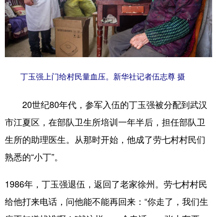
山东
河南
湖北
湖南
广东
广西
海南
重庆
四川
贵州
云南
西藏
陕西
甘肃
青海
宁夏
丁玉强上门给村民量血压。新华社记者伍志尊 摄
新疆
内蒙古
黑龙江
20世纪80年代，参军入伍的丁玉强被分配到武汉
市江夏区，在部队卫生所培训一年半后，担任部队卫
多语种频道
生所的助理医生。从那时开始，他成了劳七村村民们
English
Español
Français
عربى
熟悉的“小丁”。
Русский язык
日本語
한국어
1986年，丁玉强退伍，返回了老家徐州。劳七村村民
Deutsch
Português
给他打来电话，问他能不能再回来：“你走了，我们生