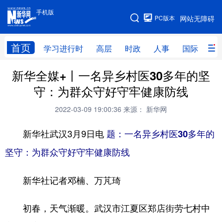
手机版
手机版
PC版本
网站无障碍
网站地图
首页
学习进行时
高层
时政
人事
国际
财
新华全媒+丨一名异乡村医30多年的坚
学习进行时
高层
时政
人事
守：为群众守好守牢健康防线
国际
财经
网评
港澳
2022-03-09 19:00:36
来源： 新华网
台湾
思客智库
全球连线
教育
新华社武汉3月9日电
题：一名异乡村医30多年的
科技
科创
量子
体育
坚守：为群众守好守牢健康防线
文化
书画
健康
军事
新华社记者邓楠、万芃琦
访谈
视频
图片
政务
法律
中央文件
金融
汽车
初春，天气渐暖。武汉市江夏区郑店街劳七村中
食品
人居
信息化
数字经济