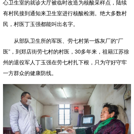
心卫生室的就诊大厅被临时改造为核酸采样点，陆续
学术中国
乡村振兴
银龄
溯源中国
有村民接到通知来卫生室进行核酸检测。绝大多数村
民，村医丁玉强都能叫出名字。
城市
旅游
能源
会展
彩票
娱乐
时尚
悦读
从部队卫生所的军医、劳七村第一炼灰厂的“厂
公益
一带一路
亚太网
上市公司
医”，到郑店街劳七村的村医，30多年来，祖籍江苏徐
州的退役军人丁玉强在劳七村扎下根，只为守好守牢
文化产业
一方群众的健康防线。
地方频道
北京
天津
河北
山西
辽宁
吉林
上海
江苏
浙江
安徽
福建
江西