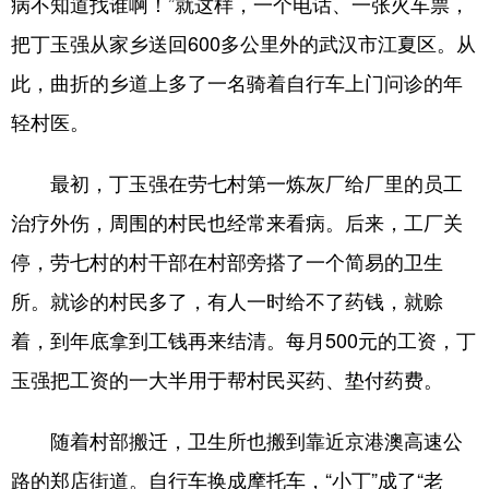
病不知道找谁啊！”就这样，一个电话、一张火车票，
把丁玉强从家乡送回600多公里外的武汉市江夏区。从
此，曲折的乡道上多了一名骑着自行车上门问诊的年
轻村医。
最初，丁玉强在劳七村第一炼灰厂给厂里的员工
治疗外伤，周围的村民也经常来看病。后来，工厂关
停，劳七村的村干部在村部旁搭了一个简易的卫生
所。就诊的村民多了，有人一时给不了药钱，就赊
着，到年底拿到工钱再来结清。每月500元的工资，丁
玉强把工资的一大半用于帮村民买药、垫付药费。
随着村部搬迁，卫生所也搬到靠近京港澳高速公
路的郑店街道。自行车换成摩托车，“小丁”成了“老