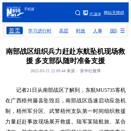
手机版
手机版
网站无障碍
PC版本
网站地图
首页
学习进行时
高层
时政
人事
国际
学习进行时
高层
时政
人事
南部战区组织兵力赶赴东航坠机现场救
援 多支部队随时准备支援
国际
财经
网评
港澳
2022-03-21 22:09:44
来源： 新华社微博
台湾
思客智库
全球连线
教育
科技
科创
量子
体育
记者21日从南部战区了解到，东航MU5735客机
文化
书画
健康
军事
在广西梧州藤县坠毁后，南部战区迅速启动应急机
访谈
视频
图片
政务
制，梧州军分区、武警梧州支队第一时间组织救援
力量赶赴事故现场展开救援。陆军某陆航旅、某合
法律
中央文件
金融
汽车