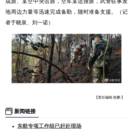
成旅、某空中突击旅，空军某运搜旅，武警驻事发
食品
人居
信息化
数字经济
地周边力量等迅速完成备勤，随时准备支援。（记
学术中国
乡村振兴
银龄
溯源中国
者于晓泉、刘一诺）
城市
旅游
能源
会展
彩票
娱乐
时尚
悦读
公益
一带一路
亚太网
上市公司
地方频道
文化产业
北京
天津
河北
山西
辽宁
吉林
上海
【责任编辑:焦鹏 】
江苏
浙江
安徽
福建
新闻链接
江西
山东
河南
湖北
东航专项工作组已赶赴现场
湖南
广东
广西
海南