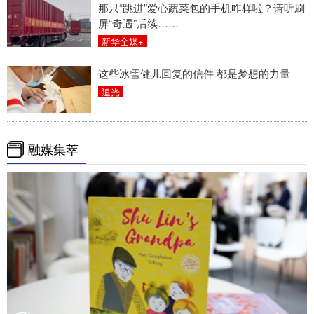
那只“跳进”爱心蔬菜包的手机咋样啦？请听刷
屏“奇遇”后续……
新华全媒+
这些冰雪健儿回复的信件 都是梦想的力量
追光
融媒集萃