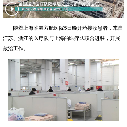
学术中国
乡村振兴
银龄
溯源中国
城市
旅游
能源
会展
随着上海临港方舱医院5日晚开舱接收患者，来自
彩票
娱乐
时尚
悦读
江苏、浙江的医疗队与上海的医疗队联合进驻，开展
公益
一带一路
亚太网
上市公司
救治工作。
文化产业
地方频道
北京
天津
河北
山西
辽宁
吉林
上海
江苏
浙江
安徽
福建
江西