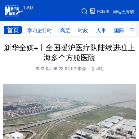
手机版
手机版
PC版本
网站无障碍
网站地图
首页
学习进行时
高层
时政
人事
国际
财
新华全媒+丨全国援沪医疗队陆续进驻上
学习进行时
高层
时政
人事
海多个方舱医院
国际
财经
网评
港澳
2022-04-06 23:07:52
来源： 新华社
台湾
思客智库
全球连线
教育
科技
科创
量子
体育
文化
书画
健康
军事
访谈
视频
图片
政务
法律
中央文件
金融
汽车
食品
人居
信息化
数字经济