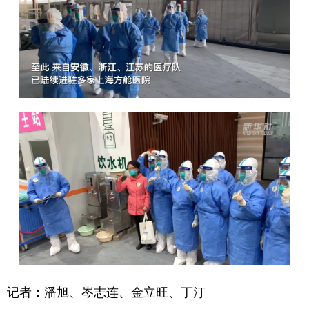
记者：潘旭、岑志连、金立旺、丁汀