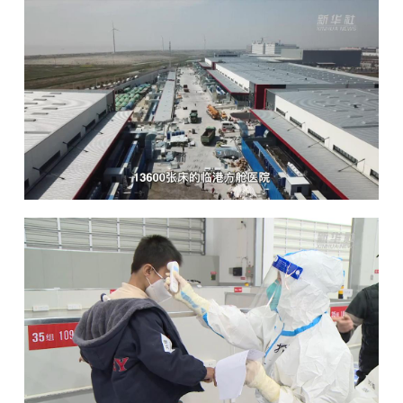
山东
河南
湖北
湖南
广东
广西
海南
重庆
四川
贵州
云南
西藏
陕西
甘肃
青海
宁夏
新疆
内蒙古
黑龙江
多语种频道
English
Español
Français
عربى
Русский язык
日本語
한국어
Deutsch
Português