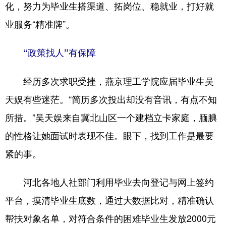
化，努力为毕业生搭渠道、拓岗位、稳就业，打好就
学术中国
乡村振兴
银龄
溯源中国
业服务“精准牌”。
城市
旅游
能源
会展
“政策找人”有保障
彩票
娱乐
时尚
悦读
经历多次求职受挫，燕京理工学院应届毕业生吴
公益
一带一路
亚太网
上市公司
天娱有些迷茫。“简历多次投出却没有音讯，有点不知
文化产业
所措。”吴天娱来自冀北山区一个建档立卡家庭，腼腆
的性格让她面试时表现不佳。眼下，找到工作是最要
地方频道
紧的事。
北京
天津
河北
山西
河北各地人社部门利用毕业去向登记与网上签约
辽宁
吉林
上海
江苏
平台，摸清毕业生底数，通过大数据比对，精准确认
浙江
安徽
福建
江西
帮扶对象名单，对符合条件的困难毕业生发放2000元