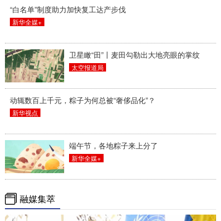
“白名单”制度助力加快复工达产步伐
新华全媒+
卫星瞰“田”丨麦田勾勒出大地亮眼的掌纹
太空报道局
动辄数百上千元，粽子为何总被“奢侈品化”？
新华视点
端午节，各地粽子来上分了
新华全媒+
融媒集萃