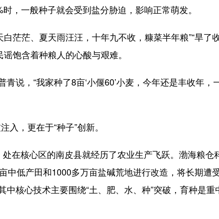
1%时，一般种子就会受到盐分胁迫，影响正常萌发。
白茫茫、夏天雨汪汪，十年九不收，糠菜半年粮”“旱了
民谣饱含着种粮人的心酸与艰难。
说，“我家种了8亩‘小偃60’小麦，今年还是丰收年，
入，更在于“种子”创新。
，处在核心区的南皮县就经历了农业生产飞跃。渤海粮仓
万亩中低产田和1000多万亩盐碱荒地进行改造，将长期遭
其中核心技术主要围绕“土、肥、水、种”突破，育种是重