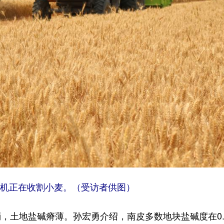
机正在收割小麦。（受访者供图）
土地盐碱瘠薄。孙宏勇介绍，南皮多数地块盐碱度在0.