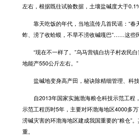
左右，根据既往试验数据，土壤盐碱度大于0.
靠天吃饭的年代，当地流传几首民谣：“春天
蚱、涝了收蛤蟆，不旱不涝收碱嘎巴”……这些
“现在不一样了。”乌马营镇白坊子村农民白普青
地能产550公斤左右。”
盐碱地变身高产田，秘诀除精细管理、科技注
自2013年国家实施渤海粮仓科技示范工程
示范工程历时5年，主要对环渤海地区4000多
涝碱灾害的环渤海地区建成我国重要的“粮仓”。
重。