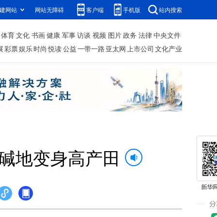
建网站
网站无障碍
客户端
手机版
站内搜索
体育
文化
书画
健康
军事
访谈
视频
图片
政务
法律
中央文件
展
彩票
娱乐
时尚
悦读
公益
一带一路
亚太网
上市公司
文化产业
盐碱地变身高产田