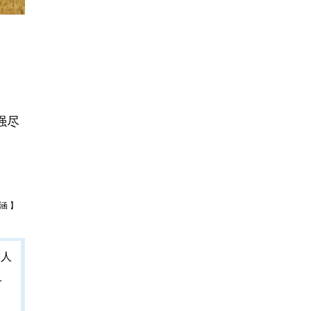
强尽
涵 】
人