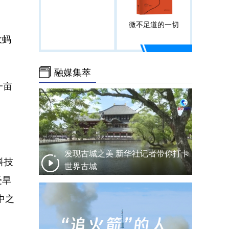
微不足道的一切
收蚂
融媒集萃
一亩
发现古城之美 新华社记者带你打卡
科技
世界古城
受旱
中之