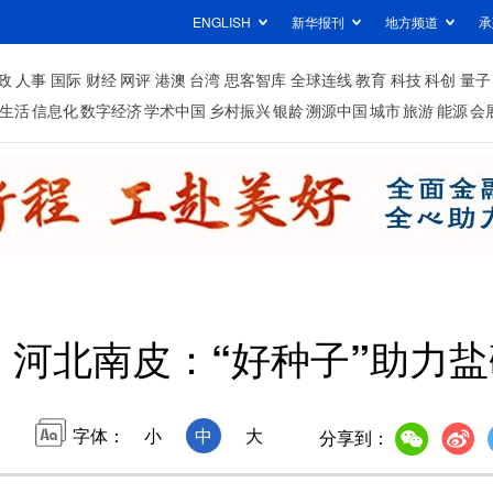
ENGLISH
新华报刊
地方频道
承
政
人事
国际
财经
网评
港澳
台湾
思客智库
全球连线
教育
科技
科创
量子
生活
信息化
数字经济
学术中国
乡村振兴
银龄
溯源中国
城市
旅游
能源
会
丨河北南皮：“好种子”助力
字体：
小
中
大
分享到：