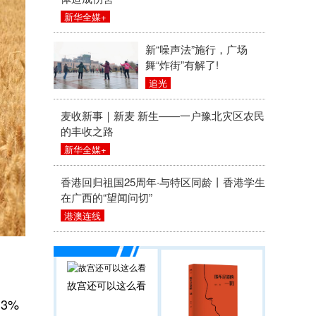
新华全媒+
新“噪声法”施行，广场
舞“炸街”有解了!
追光
麦收新事｜新麦 新生——一户豫北灾区农民
的丰收之路
新华全媒+
香港回归祖国25周年·与特区同龄丨香港学生
在广西的“望闻问切”
港澳连线
故宫还可以这么看
3%