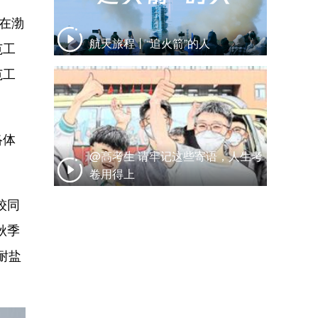
在渤
航天旅程丨“追火箭”的人
范工
范工
络体
@高考生 请牢记这些寄语，人生考
卷用得上
较同
秋季
耐盐