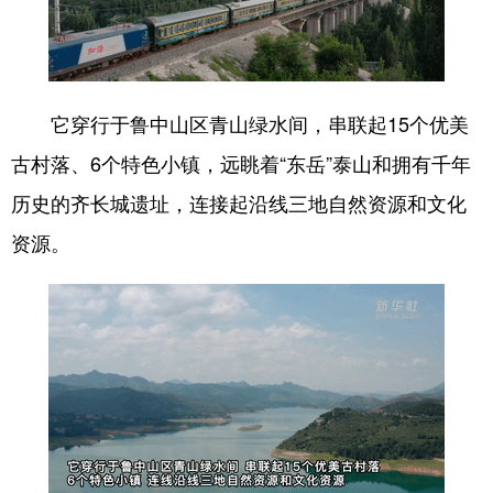
山东
河南
湖北
湖南
广东
广西
海南
重庆
四川
贵州
云南
西藏
它穿行于鲁中山区青山绿水间，串联起15个优美
陕西
甘肃
青海
宁夏
古村落、6个特色小镇，远眺着“东岳”泰山和拥有千年
新疆
内蒙古
黑龙江
历史的齐长城遗址，连接起沿线三地自然资源和文化
资源。
多语种频道
English
Español
Français
عربى
Русский язык
日本語
한국어
Deutsch
Português