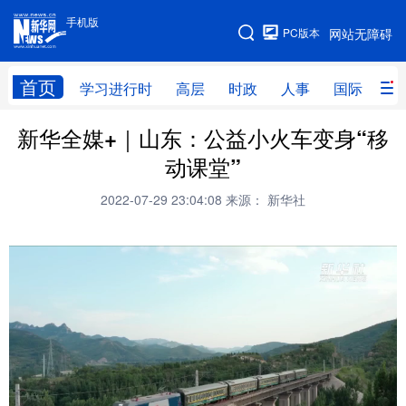
手机版
手机版
PC版本
网站无障碍
网站地图
首页
学习进行时
高层
时政
人事
国际
财
新华全媒+｜山东：公益小火车变身“移
学习进行时
高层
时政
人事
动课堂”
国际
财经
网评
港澳
2022-07-29 23:04:08
来源： 新华社
台湾
思客智库
全球连线
教育
科技
科创
量子
体育
文化
书画
健康
军事
访谈
视频
图片
政务
法律
中央文件
金融
汽车
食品
人居
信息化
数字经济