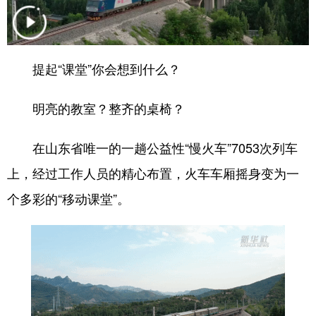
学术中国
乡村振兴
银龄
溯源中国
城市
旅游
能源
会展
提起“课堂”你会想到什么？
彩票
娱乐
时尚
悦读
明亮的教室？整齐的桌椅？
公益
一带一路
亚太网
上市公司
在山东省唯一的一趟公益性“慢火车”7053次列车
文化产业
上，经过工作人员的精心布置，火车车厢摇身变为一
个多彩的“移动课堂”。
地方频道
北京
天津
河北
山西
辽宁
吉林
上海
江苏
浙江
安徽
福建
江西