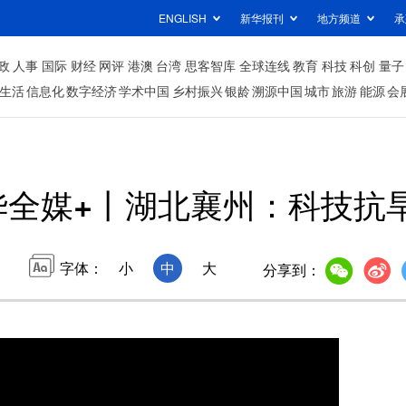
ENGLISH
新华报刊
地方频道
承
政
人事
国际
财经
网评
港澳
台湾
思客智库
全球连线
教育
科技
科创
量子
生活
信息化
数字经济
学术中国
乡村振兴
银龄
溯源中国
城市
旅游
能源
会
华全媒+丨湖北襄州：科技抗
字体：
小
中
大
分享到：