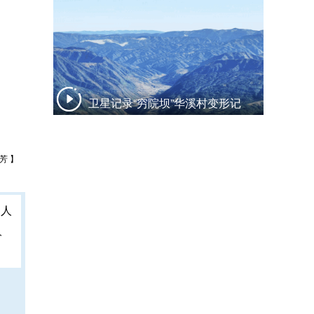
卫星记录“穷院坝”华溪村变形记
芳 】
人