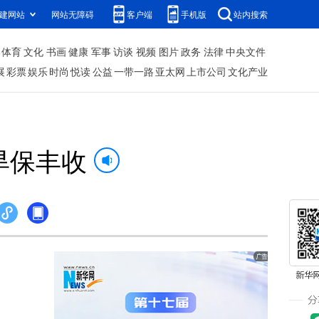
建网站
网站无障碍
客户端
手机版
站内搜索
体育
文化
书画
健康
军事
访谈
视频
图片
政务
法律
中央文件
展
彩票
娱乐
时尚
悦读
公益
一带一路
亚太网
上市公司
文化产业
旱保丰收