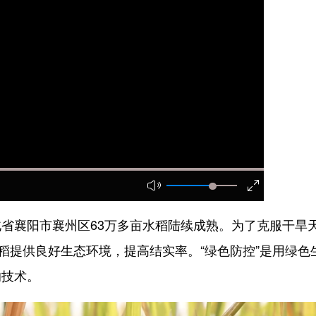
襄阳市襄州区63万多亩水稻陆续成熟。为了克服干旱
稻提供良好生态环境，提高结实率。“绿色防控”是用绿色
的技术。