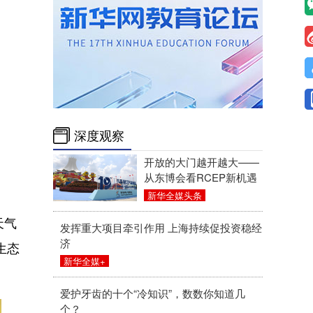
深度观察
开放的大门越开越大——
从东博会看RCEP新机遇
新华全媒头条
天气
发挥重大项目牵引作用 上海持续促投资稳经
济
生态
新华全媒+
爱护牙齿的十个“冷知识”，数数你知道几
个？