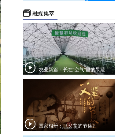
融媒集萃
农业新篇：长在“空气”里的果蔬
国家相册：《父辈的节俭》