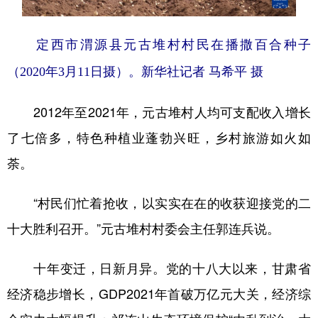
山东
河南
湖北
湖南
广东
广西
海南
重庆
定西市渭源县元古堆村村民在播撒百合种子
四川
贵州
云南
西藏
（2020年3月11日摄）。新华社记者 马希平 摄
陕西
甘肃
青海
宁夏
2012年至2021年，元古堆村人均可支配收入增长
新疆
内蒙古
黑龙江
了七倍多，特色种植业蓬勃兴旺，乡村旅游如火如
荼。
多语种频道
“村民们忙着抢收，以实实在在的收获迎接党的二
English
Español
Français
عربى
十大胜利召开。”元古堆村村委会主任郭连兵说。
Русский язык
日本語
한국어
十年变迁，日新月异。党的十八大以来，甘肃省
Deutsch
Português
经济稳步增长，GDP2021年首破万亿元大关，经济综