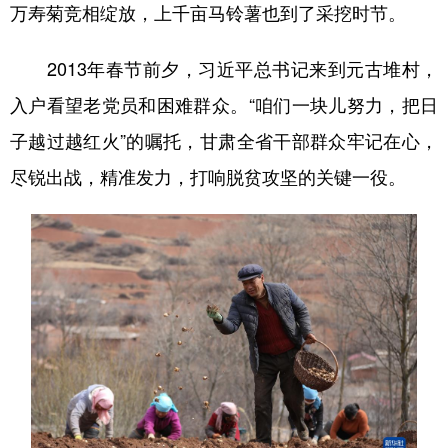
万寿菊竞相绽放，上千亩马铃薯也到了采挖时节。
学术中国
乡村振兴
银龄
溯源中国
2013年春节前夕，习近平总书记来到元古堆村，
城市
旅游
能源
会展
入户看望老党员和困难群众。“咱们一块儿努力，把日
彩票
娱乐
时尚
悦读
子越过越红火”的嘱托，甘肃全省干部群众牢记在心，
公益
一带一路
亚太网
上市公司
尽锐出战，精准发力，打响脱贫攻坚的关键一役。
文化产业
地方频道
北京
天津
河北
山西
辽宁
吉林
上海
江苏
浙江
安徽
福建
江西