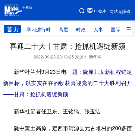
手机版
手机版
PC版本
网站无障碍
网站地图
首页
学习进行时
高层
时政
人事
国际
财
喜迎二十大丨甘肃：抢抓机遇绽新颜
学习进行时
高层
时政
人事
2022-09-23 23:13:25
来源： 新华网
国际
财经
网评
港澳
新华社兰州9月23日电
台湾
思客智库
题：陇原儿女新征程锚定
全球连线
教育
新目标，以实实在在的收获喜迎党的二十大胜利召开
科技
科创
量子
体育
——
甘肃：抢抓机遇绽新颜
文化
书画
健康
军事
访谈
视频
图片
政务
新华社记者任卫东、王铭禹、张玉洁
法律
中央文件
金融
汽车
陇中黄土高原，定西市渭源县元古堆村的200多亩
食品
人居
信息化
数字经济