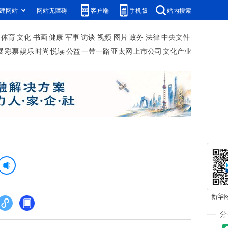
建网站
网站无障碍
客户端
手机版
站内搜索
体育
文化
书画
健康
军事
访谈
视频
图片
政务
法律
中央文件
展
彩票
娱乐
时尚
悦读
公益
一带一路
亚太网
上市公司
文化产业