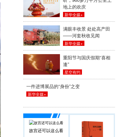
地上的欢庆
新华全媒+
满眼丰收景 处处高产田
——河套秋收见闻
新华全媒+
重阳节与国庆假期“喜相
逢”
星空有约
一件进博展品的“身份”之变
新华全媒+
故宫还可以这么看