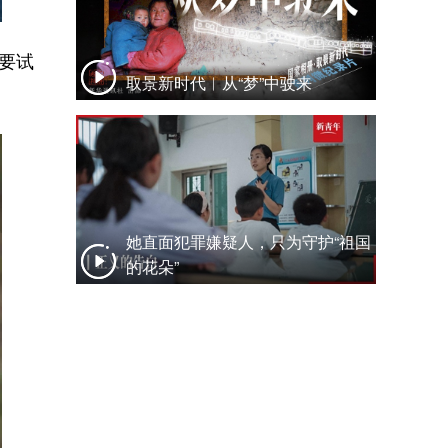
要试
取景新时代︱从“梦”中驶来
她直面犯罪嫌疑人，只为守护“祖国
的花朵”