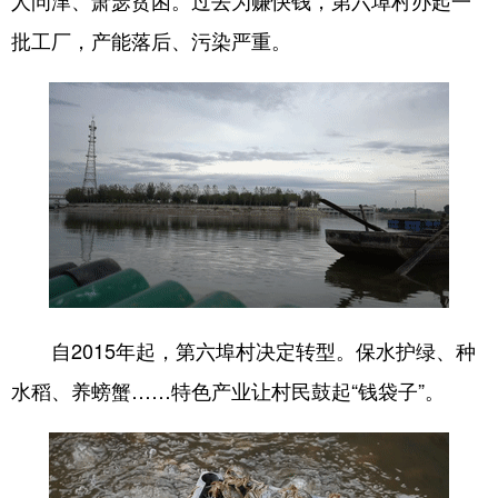
山东
河南
湖北
湖南
批工厂，产能落后、污染严重。
广东
广西
海南
重庆
四川
贵州
云南
西藏
陕西
甘肃
青海
宁夏
新疆
内蒙古
黑龙江
多语种频道
English
Español
Français
عربى
自2015年起，第六埠村决定转型。保水护绿、种
Русский язык
日本語
한국어
水稻、养螃蟹……特色产业让村民鼓起“钱袋子”。
Deutsch
Português