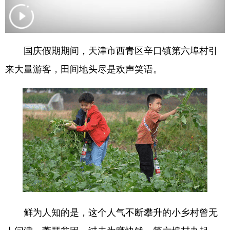
学术中国
乡村振兴
银龄
溯源中国
城市
旅游
能源
会展
国庆假期期间，天津市西青区辛口镇第六埠村引
彩票
娱乐
时尚
悦读
来大量游客，田间地头尽是欢声笑语。
公益
一带一路
亚太网
上市公司
文化产业
地方频道
北京
天津
河北
山西
辽宁
吉林
上海
江苏
鲜为人知的是，这个人气不断攀升的小乡村曾无
浙江
安徽
福建
江西
人问津、萧瑟贫困。过去为赚快钱，第六埠村办起一