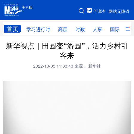
手机版
手机版
PC版本
网站无障碍
网站地图
首页
学习进行时
高层
时政
人事
国际
财
新华视点｜田园变“游园”，活力乡村引
学习进行时
高层
时政
人事
客来
国际
财经
网评
港澳
2022-10-05 11:33:43
来源： 新华社
台湾
思客智库
全球连线
教育
科技
科创
量子
体育
文化
书画
健康
军事
访谈
视频
图片
政务
法律
中央文件
金融
汽车
食品
人居
信息化
数字经济