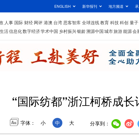
ENGLISH
新华报刊
地方频道
承
政
人事
国际
财经
网评
港澳
台湾
思客智库
全球连线
教育
科技
科创
量子
生活
信息化
数字经济
学术中国
乡村振兴
银龄
溯源中国
城市
旅游
能源
会
“国际纺都”浙江柯桥成长
字体：
小
中
大
分享到：