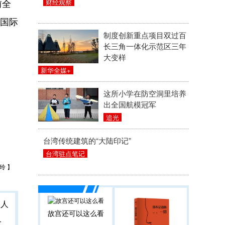
前全
财经观察
“国际
制度创新重点项目双过百
长三角一体化示范区三年
大变样
新华全媒+
这所小学在防空洞里培养
出全国航模冠军
追光
台湾传统建筑的“大陆印记”
台湾驻点笔记
玲 】
故宫还可以这么看
人