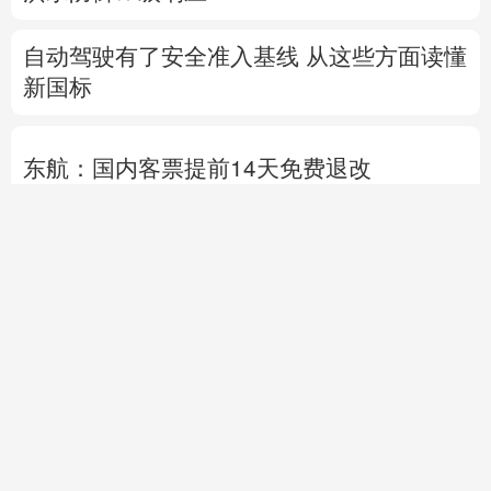
自动驾驶有了安全准入基线 从这些方面读懂
新国标
东航：国内客票提前14天免费退改
外交部发言人就日本主流民意鲜明反核立场
答记者问
国防部就近期涉军问题发布消息并答记者问