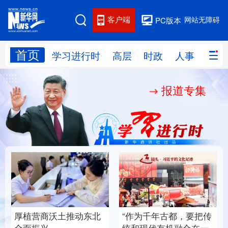
客户端
网站无障碍
PC版本
首页
网站地图
学习进行时
高层
时政
人事
国际
报道专集
学习进行时
高层
时政
人事
国际
财经
网评
港澳
台湾
思客智库
全球连线
教育
科技
科创
量子
体育
文化
书画
健康
军事
构建更高水平的全民健
把传
乐享全民健身 共筑健康
访谈
视频
图片
政务