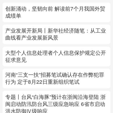
创新涌动，坚韧向前 解读前7个月我国外贸
多语种频道
成绩单
English
Español
Français
عربى
产业发展开新局丨
新华社经济随笔：从工业
Русский язык
日本語
한국어
曲线看产业发展新风景
Deutsch
Português
大型个人信息处理者个人信息保护规定公开
征求意见
河南“三支一扶”招募笔试确认存在作弊犯罪
行为
定于8月22日重新组织笔试
专题丨
台风“白海豚”预计在浙闽沿海登陆
浙
闽启动防汛防台风三级应急响应
6省市启动
洪水防御Ⅳ级响应