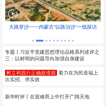
北京
天津
河北
山西
辽宁
吉林
上海
江苏
线探访
身边的红色地标丨古田会议会址：穿越
的红色课堂
浙江
安徽
福建
江西
山东
河南
湖北
湖南
专题丨
习近平党建思想理论品格系列述评之
三：以鲜明的问题导向加强自身建设
广东
广西
海南
重庆
四川
贵州
云南
西藏
树立和践行正确政绩观
着力在为民造福上
出实招、求实效
陕西
甘肃
青海
宁夏
新疆
内蒙古
黑龙江
新华时评丨在迎难而上中打开广阔天地