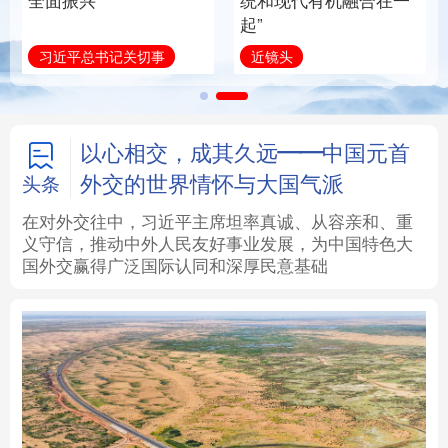
身公共服务体系
在一
中国
法律
中央文件
金融
汽车
学而时习之
学习新语
食品
人居
信息化
数字经济
学术中国
乡村振兴
银龄
溯源中国
以心相交，成其久远——中国元首
外交的世界情怀与大国气派
头条
城市
旅游
能源
会展
在对外交往中，习近平主席坦率真诚、从容亲和、重
义守信，推动中外人民友好事业发展，为中国特色大
彩票
娱乐
时尚
悦读
国外交赢得广泛国际认同和深厚民意基础
公益
一带一路
亚太网
上市公司
文化产业
地方频道