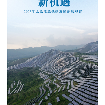
学术中国
乡村振兴
银龄
溯源中国
城市
旅游
能源
会展
彩票
娱乐
时尚
悦读
公益
一带一路
亚太网
上市公司
文化产业
地方频道
北京
天津
河北
山西
辽宁
吉林
上海
江苏
浙江
安徽
福建
江西