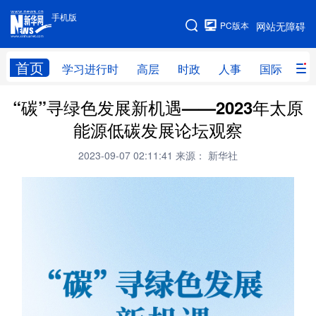
手机版
手机版
PC版本
网站无障碍
网站地图
首页
学习进行时
高层
时政
人事
国际
财
“碳”寻绿色发展新机遇——2023年太原
学习进行时
高层
时政
人事
能源低碳发展论坛观察
国际
财经
网评
港澳
2023-09-07 02:11:41
来源： 新华社
台湾
思客智库
全球连线
教育
科技
科创
量子
体育
文化
书画
健康
军事
访谈
视频
图片
政务
法律
中央文件
金融
汽车
食品
人居
信息化
数字经济