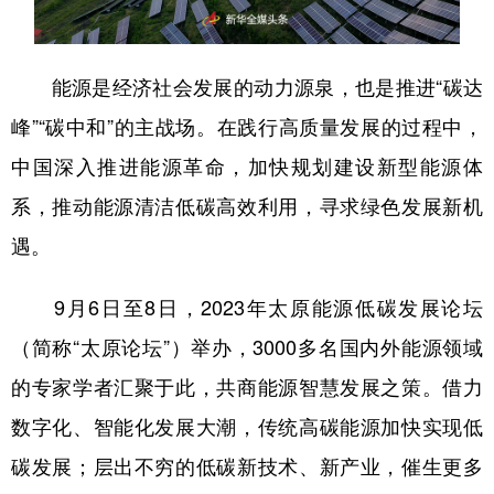
山东
河南
湖北
湖南
广东
广西
海南
重庆
能源是经济社会发展的动力源泉，也是推进“碳达
四川
贵州
云南
西藏
峰”“碳中和”的主战场。在践行高质量发展的过程中，
陕西
甘肃
青海
宁夏
中国深入推进能源革命，加快规划建设新型能源体
新疆
内蒙古
黑龙江
系，推动能源清洁低碳高效利用，寻求绿色发展新机
遇。
多语种频道
9月6日至8日，2023年太原能源低碳发展论坛
English
Español
Français
عربى
（简称“太原论坛”）举办，3000多名国内外能源领域
Русский язык
日本語
한국어
的专家学者汇聚于此，共商能源智慧发展之策。借力
Deutsch
Português
数字化、智能化发展大潮，传统高碳能源加快实现低
碳发展；层出不穷的低碳新技术、新产业，催生更多