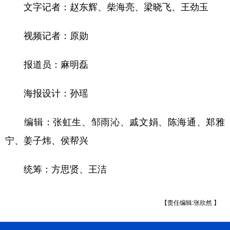
文字记者：赵东辉、柴海亮、梁晓飞、王劲玉
视频记者：原勋
报道员：麻明磊
海报设计：孙瑶
编辑：张虹生、邹雨沁、戚文娟、陈海通、郑雅
宁、姜子炜、侯帮兴
统筹：方思贤、王洁
【责任编辑:张欣然 】