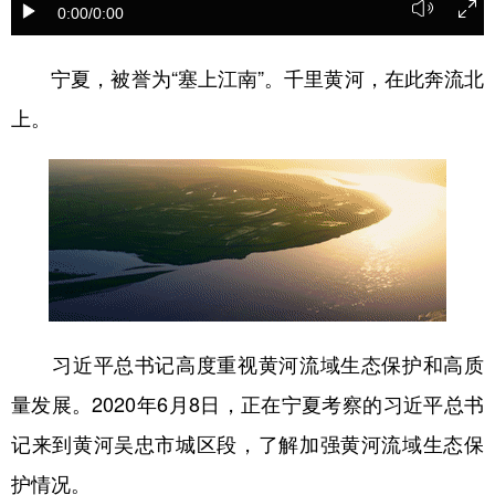
0:00
/0:00
学术中国
乡村振兴
银龄
溯源中国
宁夏，被誉为“塞上江南”。千里黄河，在此奔流北
城市
旅游
能源
会展
上。
彩票
娱乐
时尚
悦读
公益
一带一路
亚太网
上市公司
文化产业
地方频道
习近平总书记高度重视黄河流域生态保护和高质
北京
天津
河北
山西
量发展。2020年6月8日，正在宁夏考察的习近平总书
辽宁
吉林
上海
江苏
记来到黄河吴忠市城区段，了解加强黄河流域生态保
浙江
安徽
福建
江西
护情况。