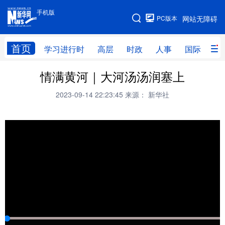
手机版
手机版
PC版本
网站无障碍
网站地图
首页
学习进行时
高层
时政
人事
国际
财
情满黄河｜大河汤汤润塞上
学习进行时
高层
时政
人事
2023-09-14 22:23:45
来源： 新华社
国际
财经
网评
港澳
台湾
思客智库
全球连线
教育
科技
科创
量子
体育
文化
书画
健康
军事
访谈
视频
图片
政务
法律
中央文件
金融
汽车
食品
人居
信息化
数字经济