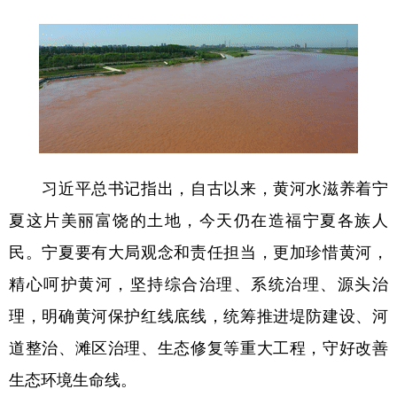
山东
河南
湖北
湖南
广东
广西
海南
重庆
四川
贵州
云南
西藏
陕西
甘肃
青海
宁夏
新疆
内蒙古
黑龙江
习近平总书记指出，自古以来，黄河水滋养着宁
夏这片美丽富饶的土地，今天仍在造福宁夏各族人
多语种频道
民。宁夏要有大局观念和责任担当，更加珍惜黄河，
English
Español
Français
عربى
精心呵护黄河，坚持综合治理、系统治理、源头治
Русский язык
日本語
한국어
理，明确黄河保护红线底线，统筹推进堤防建设、河
Deutsch
Português
道整治、滩区治理、生态修复等重大工程，守好改善
生态环境生命线。