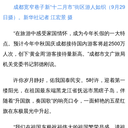
成都宽窄巷子新“十二月市”街区游人如织（9月29
日摄）。
新华社记者 江宏景 摄
“在旅游中感受家国情怀，成为今年长假的一大特
点。预计今年中秋国庆成都接待国内游客将超2500万
人次，创下‘黄金周’游客接待量新高。”成都市文广旅局
机关党委书记郭德刚说。
许你岁月静好，佑我国泰民安。5时许，迎着第一
缕阳光，在祖国最东端黑龙江省抚远市黑瞎子岛，伴
随着“升国旗，奏国歌”的响亮口令，一面鲜艳的五星红
旗在东极晨光中升起。
“我们在祖国东极祝福伟大的祖国繁荣昌盛，请祖