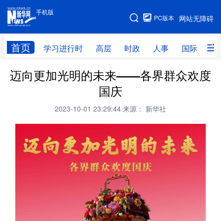
手机版
手机版
PC版本
网站无障碍
网站地图
首页
学习进行时
高层
时政
人事
国际
财
迈向更加光明的未来——各界群众欢度
学习进行时
高层
时政
人事
国庆
国际
财经
网评
港澳
2023-10-01 23:29:44
来源： 新华社
台湾
思客智库
全球连线
教育
科技
科创
量子
体育
文化
书画
健康
军事
访谈
视频
图片
政务
法律
中央文件
金融
汽车
食品
人居
信息化
数字经济