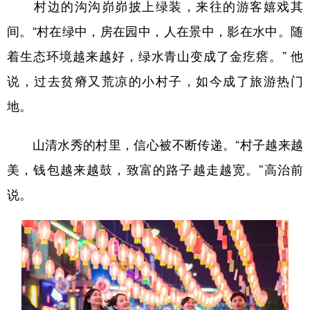
村边的沟沟峁峁披上绿装，来往的游客嬉戏其
间。“村在绿中，房在园中，人在景中，影在水中。随
着生态环境越来越好，绿水青山变成了金疙瘩。” 他
说，过去贫瘠又荒凉的小村子，如今成了旅游热门
地。
山清水秀的村里，信心被不断传递。“村子越来越
美，钱包越来越鼓，致富的路子越走越宽。”高治前
说。