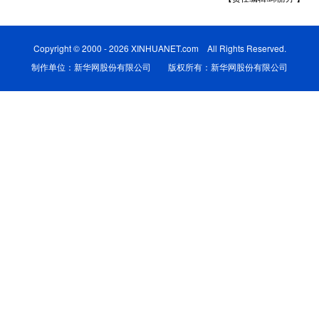
学术中国
乡村振兴
银龄
溯源中国
Copyright © 2000 - 2026 XINHUANET.com All Rights Reserved.
城市
旅游
能源
会展
制作单位：新华网股份有限公司 版权所有：新华网股份有限公司
彩票
娱乐
时尚
悦读
公益
一带一路
亚太网
上市公司
文化产业
地方频道
北京
天津
河北
山西
辽宁
吉林
上海
江苏
浙江
安徽
福建
江西