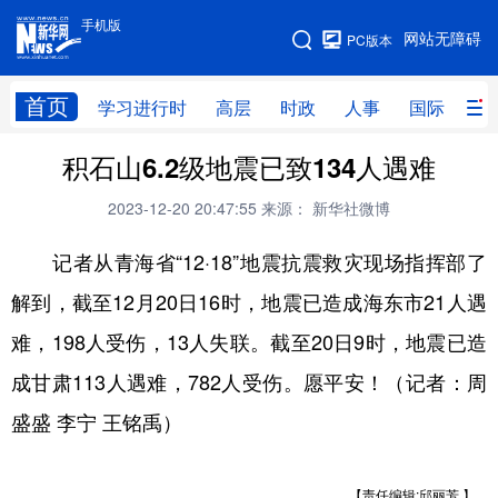
手机版
手机版
网站无障碍
PC版本
网站地图
首页
学习进行时
高层
时政
人事
国际
财
积石山6.2级地震已致134人遇难
学习进行时
高层
时政
人事
2023-12-20 20:47:55
来源： 新华社微博
国际
财经
网评
港澳
记者从青海省“12·18”地震抗震救灾现场指挥部了
台湾
思客智库
全球连线
教育
解到，截至12月20日16时，地震已造成海东市21人遇
科技
科创
量子
体育
难，198人受伤，13人失联。截至20日9时，地震已造
文化
书画
健康
军事
成甘肃113人遇难，782人受伤。愿平安！（记者：周
访谈
视频
图片
政务
盛盛 李宁 王铭禹） ​​​
法律
中央文件
金融
汽车
食品
人居
信息化
数字经济
【责任编辑:邱丽芳 】