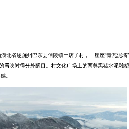
湖北省恩施州巴东县信陵镇土店子村，一座座“青瓦泥墙
茫的雪映衬得分外醒目。村文化广场上的两尊黑猪水泥雕
喜感。