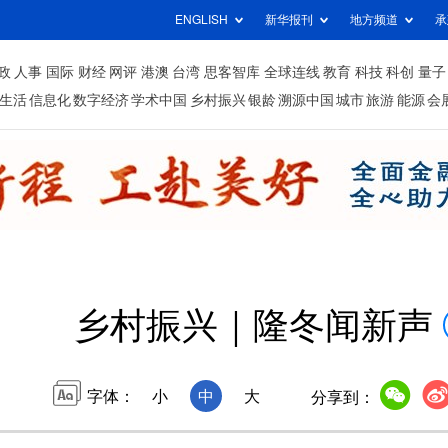
ENGLISH
新华报刊
地方频道
承
政
人事
国际
财经
网评
港澳
台湾
思客智库
全球连线
教育
科技
科创
量子
生活
信息化
数字经济
学术中国
乡村振兴
银龄
溯源中国
城市
旅游
能源
会
乡村振兴｜隆冬闻新声
字体：
小
中
大
分享到：