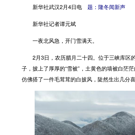
新华社武汉2月4日电
题：隆冬闻新声
新华社记者谭元斌
一夜北风急，开门雪满天。
2月3日，农历腊月二十四。位于三峡库区的
子，披上了厚厚的“雪被”，土黄色的墙被白茫
仿佛搭了一件毛茸茸的白披风，陡然生出几分