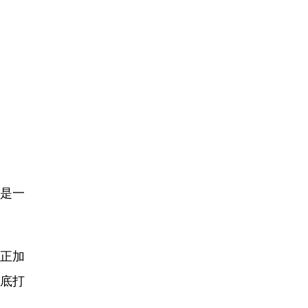
是一
正加
彻底打