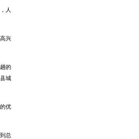
，人
高兴
趟的
的县城
桩的优
储到总