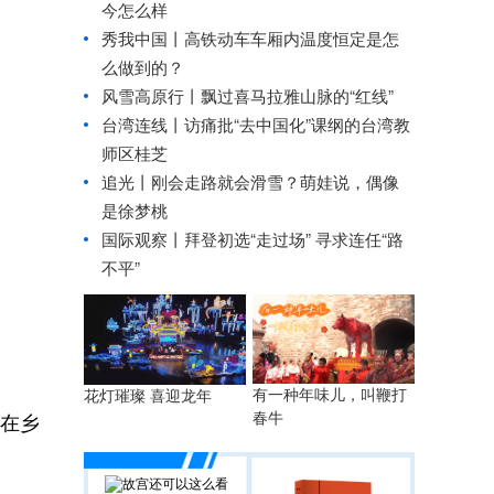
今怎么样
秀我中国丨
高铁动车车厢内温度恒定是怎
么做到的？
风雪高原行丨飘过喜马拉雅山脉的“红线”
台湾连线丨
访痛批“去中国化”课纲的台湾教
师区桂芝
追光丨
刚会走路就会滑雪？萌娃说，偶像
是徐梦桃
国际观察丨
拜登初选“走过场” 寻求连任“路
不平”
有一种年味儿，叫鞭打
花灯璀璨 喜迎龙年
春牛
要在乡