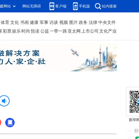
建网站
网站无障碍
客户端
手机版
站内搜索
体育
文化
书画
健康
军事
访谈
视频
图片
政务
法律
中央文件
展
彩票
娱乐
时尚
悦读
公益
一带一路
亚太网
上市公司
文化产业