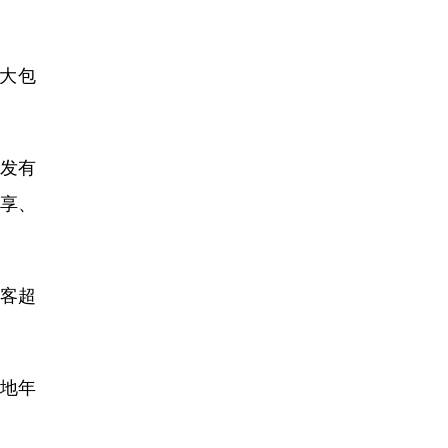
大包
发有
享、
游客超
地年