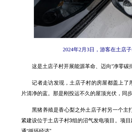
2024年2月3日，游客在土店
这是土店子村开展能源革命、迈向“净零碳排
记者走访发现，土店子村的房屋都盖上了厚
片清净的蓝。那是刚投运不久的屋顶光伏，同
黑猪养殖是香心梨之外土店子村另一个主打产
紧建设位于土店子村3组的沼气发电项目。项
通“循环经济”。