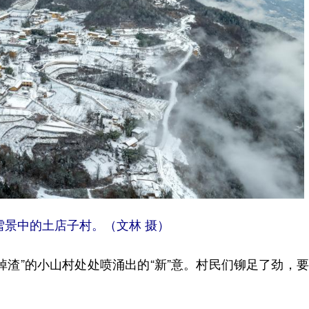
日，雪景中的土店子村。（文林 摄）
渣”的小山村处处喷涌出的“新”意。村民们铆足了劲，