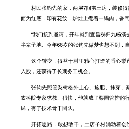
村民张钧先的家，两层7间夯土房，装修得简
面为红底，印有花纹，炉灶上煮着一锅肉，香
“我们接到邀请，开年就到宜昌秭归九畹溪去
半辈子地、今年68岁的张钧先做梦也想不到，自
这个转变，得益于村里精心打造的香心梨产业
入股，还获得了长期务工机会。
张钧先照管梨树格外上心。施肥、抹芽、疏
农科院专家求教。很快，他就成了梨园管护的
民，有了技术骨干团队。
开拓思路，敢想敢干，土店子村涌动着创造的