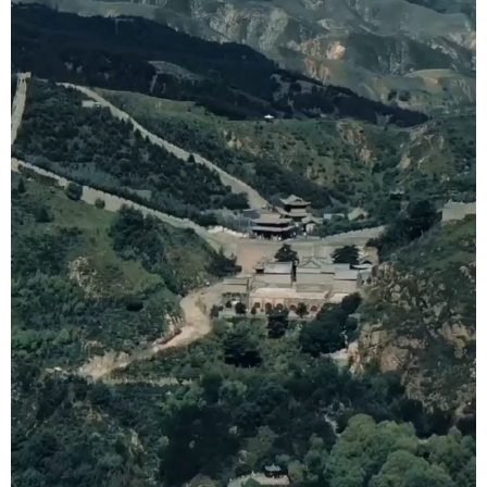
学术中国
乡村振兴
银龄
溯源中国
城市
旅游
能源
会展
彩票
娱乐
时尚
悦读
公益
一带一路
亚太网
上市公司
文化产业
地方频道
北京
天津
河北
山西
辽宁
吉林
上海
江苏
浙江
安徽
福建
江西