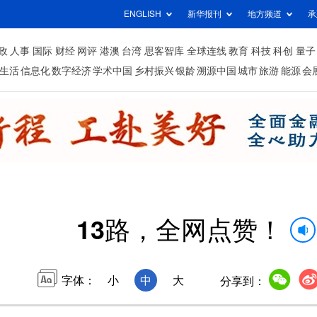
ENGLISH
新华报刊
地方频道
承
政
人事
国际
财经
网评
港澳
台湾
思客智库
全球连线
教育
科技
科创
量子
生活
信息化
数字经济
学术中国
乡村振兴
银龄
溯源中国
城市
旅游
能源
会
13路，全网点赞！
字体：
小
中
大
分享到：