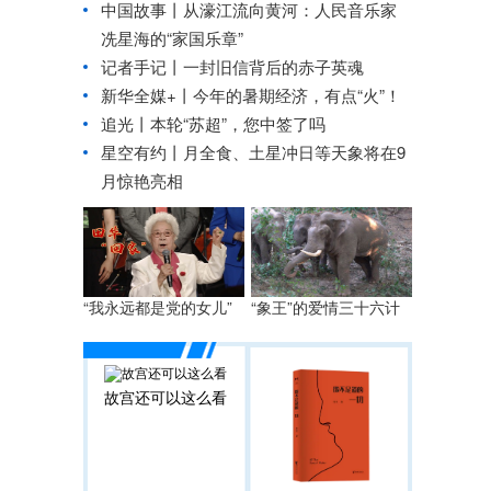
中国故事丨从濠江流向黄河：人民音乐家
冼星海的“家国乐章”
记者手记丨一封旧信背后的赤子英魂
新华全媒+丨
今年的暑期经济，有点“火”！
追光丨
本轮“苏超”，您中签了吗
星空有约丨
月全食、土星冲日等天象将在9
月惊艳亮相
“我永远都是党的女儿”
“象王”的爱情三十六计
故宫还可以这么看