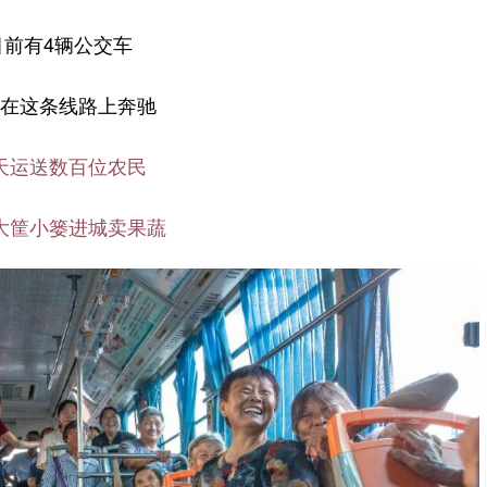
目前有4辆公交车
在这条线路上奔驰
天运送数百位农民
大筐小篓进城卖果蔬