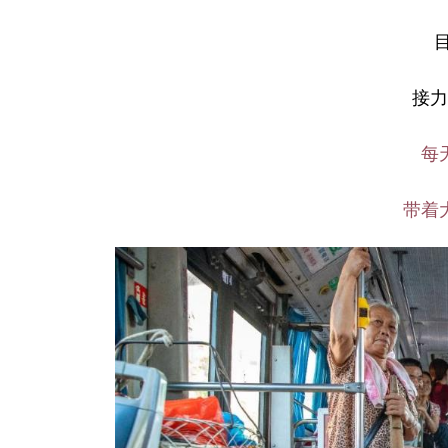
接力
每
带着