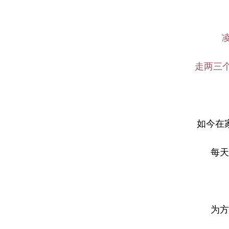
走两三
如今在
每天
为方