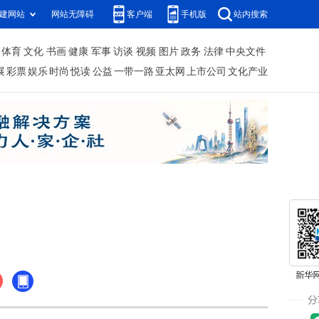
建网站
网站无障碍
客户端
手机版
站内搜索
体育
文化
书画
健康
军事
访谈
视频
图片
政务
法律
中央文件
展
彩票
娱乐
时尚
悦读
公益
一带一路
亚太网
上市公司
文化产业