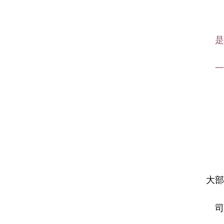
是
一
大部
司