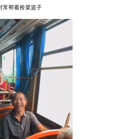
时常帮着拎菜篮子