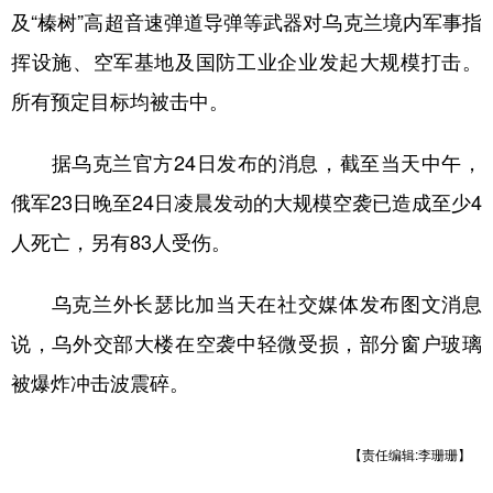
及“榛树”高超音速弹道导弹等武器对乌克兰境内军事指
学术中国
乡村振兴
银龄
溯源中国
挥设施、空军基地及国防工业企业发起大规模打击。
城市
旅游
能源
会展
所有预定目标均被击中。
彩票
娱乐
时尚
悦读
据乌克兰官方24日发布的消息，截至当天中午，
公益
一带一路
亚太网
上市公司
俄军23日晚至24日凌晨发动的大规模空袭已造成至少4
文化产业
人死亡，另有83人受伤。
乌克兰外长瑟比加当天在社交媒体发布图文消息
地方频道
说，乌外交部大楼在空袭中轻微受损，部分窗户玻璃
北京
天津
河北
山西
被爆炸冲击波震碎。
辽宁
吉林
上海
江苏
浙江
安徽
福建
江西
【责任编辑:李珊珊】