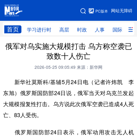
手机版
网站无障碍
PC版本
网站地图
首页
学习进行时
高层
时政
人事
国际
财
俄军对乌实施大规模打击 乌方称空袭已
学习进行时
高层
时政
人事
致数十人伤亡
国际
财经
网评
港澳
2026-05-25 09:05:49
来源：新华网
台湾
思客智库
全球连线
教育
新华社莫斯科/基辅5月24日电（记者许炜凯 李
科技
科创
量子
体育
东旭）俄罗斯国防部24日说，俄军当天对乌克兰发起
文化
书画
健康
军事
大规模报复性打击。乌方说此次俄军空袭已造成4人死
访谈
视频
图片
政务
亡、83人受伤。
法律
中央文件
金融
汽车
俄罗斯国防部24日表示，俄军动用攻击无人机
食品
人居
信息化
数字经济