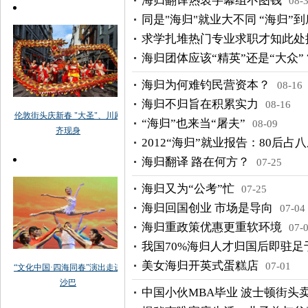
海归翻译热衷字幕组不图钱
08-
同是"海归"就业大不同 “海归”
求学扎堆热门专业求职才知此处
海归团体应该“精英”还是“大众”
海归为何难钓民营资本？
08-16
海归不归旨在积累实力
08-16
“海归”也来当“屠夫”
08-09
2012“海归”就业报告：80后占
海归翻译 路在何方？
07-25
海归又为“公考”忙
07-25
海归回国创业 市场是导向
07-04
海归重政策优惠更重软环境
07-
我国70%海归人才归国后即驻
美女海归开英式蛋糕店
07-01
中国小伙MBA毕业 波士顿街头