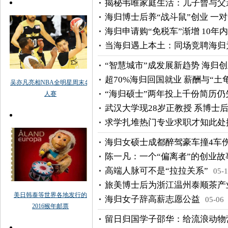
揭秘韦唯家庭生活：儿子曾与父亲
海归博士后养“战斗鼠”创业 一对
海归申请购“免税车”渐增 10年
当海归遇上本土：同场竞聘海归
“智慧城市”成发展新趋势 海归
超70%海归回国就业 薪酬与“土
“海归硕士”两年投上千份简历仍
武汉大学现28岁正教授 系博士
求学扎堆热门专业求职才知此处
海归女硕士成都醉驾豪车撞4车伤
陈一凡：一个“偏离者”的创业故
高端人脉可不是“拉拉关系”
05-
旅美博士后为浙江温州泰顺茶产
海归女子辞高薪志愿公益
05-06
留日归国学子邵华：给流浪动物