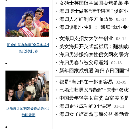
女硕士英国留学回国卖烤番薯 半
海归博士做客“清华讲堂” 谈商
海归人才红利多方面凸显
03-14
海归谈职业生涯：“海归”就业要
女海归支招女大学生创业
03-12
美女海归开英式蛋糕店：翻糖做
海归男涉嫌拘禁性侵女网友 警
海归男春节被父母逼婚
02-18
新年回家成机遇 海归节日回国“
都是“海归”在一起更容易
02-05
已婚海归男又“结婚” “夫妻”双
中国最年轻美女富婆 白富美多
海归企业成功的3个诀窍
01-11
海归女子辞高薪志愿公益 推动