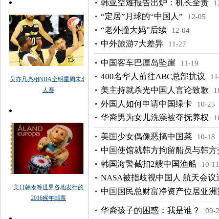
韩亚空难报告出炉：机长全责
1
“定居”月球的“中国人”
12-05
“老外撞大妈”后续
12-04
中外旅游7大差异
11-27
中国客车巴厘岛坠崖
11-19
400名华人前往ABC总部抗议
11
美主持就杀光中国人言论致歉
1
外国人如何申请中国绿卡
10-25
华裔男为女儿洗澡被夺抚养权
1
美国少女偶像恶搞中国菜
10-18
中国使馆就韩方拘留船员与韩方
韩国海警截扣2艘中国渔船
10-1
NASA被指歧视中国人 航天会议
中国国民总财富净资产位居亚洲
华裔孩子的困惑：我是谁？
09-