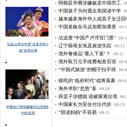
阿根廷华裔涉嫌贩卖中国劳工
0
中国孩子为何愿去美国读中学
0
越来越多海外华人或其子女迁回
中国老板在马达加斯加遇害
09-
法追查“中国产卢浮宫门票”
09-
辽宁籍母女埃及旅游失踪
09-13
境外奢侈品"看人下菜"？
09-11
境外取万元手续费相差百倍
09-
“中国式旅游”的帽子扣不得
09-
移民的"低价时代"或将落幕
09-0
海外求职“忽悠”多
08-28
薛蛮子涉嫖娼 或被驱逐出境
08-
中国家长为安全付出代价
08-23
“陪读妈妈”不容易
08-21