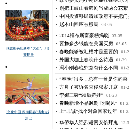
政协委员冯小刚炮轰收视率:水
别把王岐山看韩剧当成两会花絮
中国投资移民请加政府不要把门
赵本山回应被移民
03-05
2014福布斯富豪榜揭晓
03-05
要挣多少钱能在美国买房
03-05
春晚能够被吐槽才是重要的
01-
外国大咖上春晚什么待遇
01-29
冯小刚春晚究竟有什么不同
01-
“春晚”很多，总有一台是你的菜
方舟子被诉名誉侵权案开庭
01-
李娜三碰“90后娇娃”
01-23
春晚新增小品讽刺"吃喝风"
01-2
上"非诚"找个对象回家过年
01-2
华侨华人强烈谴责安倍拜鬼
12-