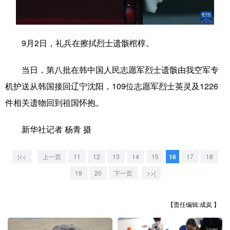
学术中国
乡村振兴
银龄
溯源中国
城市
旅游
能源
会展
9月2日，礼兵在擦拭烈士遗骸棺椁。
彩票
娱乐
时尚
悦读
当日，第八批在韩中国人民志愿军烈士遗骸由我空军专
公益
一带一路
亚太网
上市公司
机护送从韩国接回辽宁沈阳，109位志愿军烈士英灵及1226
件相关遗物回到祖国怀抱。
文化产业
新华社记者 杨青 摄
地方频道
|<<
上一页
11
12
13
14
15
16
17
18
北京
天津
河北
山西
19
20
下一页
>>|
辽宁
吉林
上海
江苏
【责任编辑:成岚 】
浙江
安徽
福建
江西