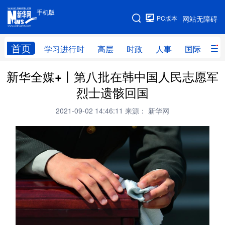
手机版
手机版
PC版本
网站无障碍
网站地图
首页
学习进行时
高层
时政
人事
国际
财
新华全媒+丨第八批在韩中国人民志愿军
学习进行时
高层
时政
人事
烈士遗骸回国
国际
财经
网评
港澳
2021-09-02 14:46:11
来源： 新华网
台湾
思客智库
全球连线
教育
科技
科创
量子
体育
文化
书画
健康
军事
访谈
视频
图片
政务
法律
中央文件
金融
汽车
食品
人居
信息化
数字经济