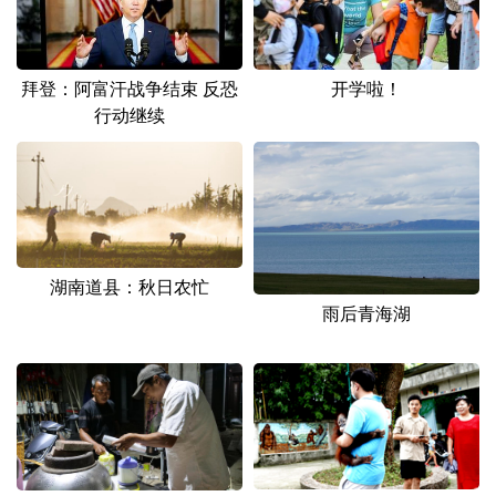
拜登：阿富汗战争结束 反恐
开学啦！
行动继续
湖南道县：秋日农忙
雨后青海湖