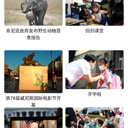
山东
河南
湖北
湖南
广东
广西
海南
重庆
四川
贵州
云南
西藏
肯尼亚政府发布野生动物普
回归课堂
查报告
陕西
甘肃
青海
宁夏
新疆
内蒙古
黑龙江
多语种频道
English
Español
Français
عربى
开学啦
Русский язык
日本語
한국어
第78届威尼斯国际电影节开
幕
Deutsch
Português